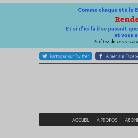
Comme chaque été le Bl
Rende
Et si d'ici là il se passait 
et vous e
Profitez de ces vacanc
Partager sur Twitter
Aimer sur Face
ACCUEIL
À PROPOS
ABON