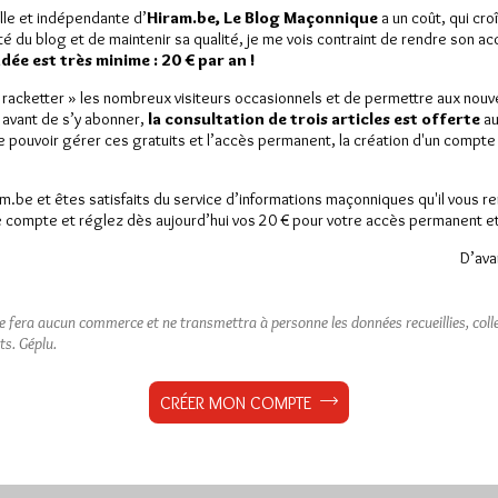
lle et indépendante d’
Hiram.be, Le Blog Maçonnique
a un coût, qui cro
ité du blog et de maintenir sa qualité, je me vois contraint de rendre son a
ée est très minime : 20 € par an !
« racketter » les nombreux visiteurs occasionnels et de permettre aux nou
 avant de s’y abonner,
la consultation de trois articles est offerte
au
de pouvoir gérer ces gratuits et l’accès permanent, la création d'un compt
am.be et êtes satisfaits du service d’informations maçonniques qu'il vous r
 compte et réglez dès aujourd’hui vos 20 € pour votre accès permanent et i
D’ava
ne fera aucun commerce et ne transmettra à personne les données recueillies, collec
ts.
Géplu.
CRÉER MON COMPTE