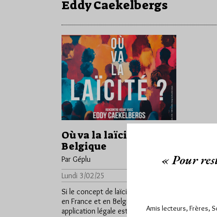
Eddy Caekelbergs
Où va la laïcité en
Belgique
« Pour rest
Par Géplu
Lundi 3/02/25
Lu 661 fois
Si le concept de laïcité est le même
en France et en Belgique, son
Amis lecteurs, Frères, 
application légale est assez