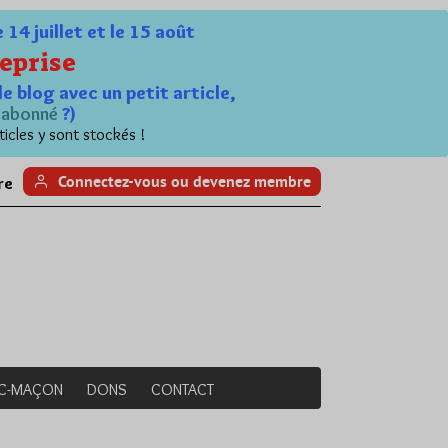
4 juillet et le 15 août
eprise
le blog avec un petit article,
n
abonné
?)
ticles y sont stockés !
Connectez-vous ou devenez membre
re
NC-MAÇON
DONS
CONTACT