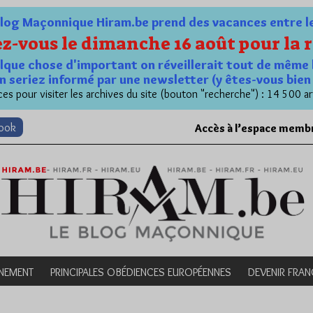
og Maçonnique Hiram.be prend des vacances entre le 1
z-vous le dimanche 16 août pour la r
quelque chose d'important on réveillerait tout de même 
n seriez informé par une newsletter (y êtes-vous bie
es pour visiter les archives du site (bouton "recherche") : 14 500 ar
book
Accès à l’espace memb
NEMENT
PRINCIPALES OBÉDIENCES EUROPÉENNES
DEVENIR FRA