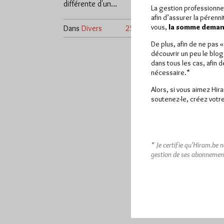
différente d'un…
La gestion professionne
afin d’assurer la pérenn
vous,
la somme demand
Dans
Divers
25 commentaires
De plus, afin de ne pas 
découvrir un peu le blog
dans tous les cas, afin 
nécessaire.*
Alors, si vous aimez Hir
soutenez-le, créez votre
* Je certifie qu’Hiram.be 
gestion de ses abonnemen