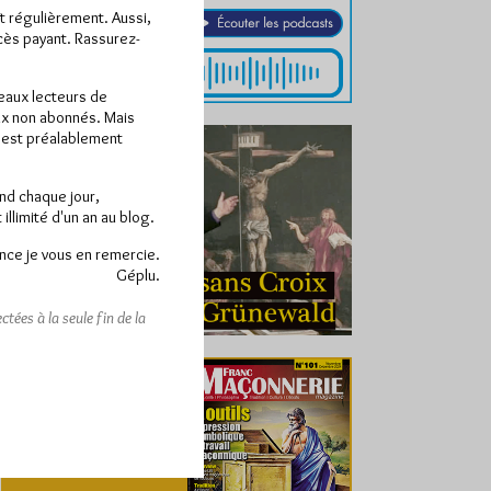
ît régulièrement. Aussi,
ccès payant. Rassurez-
veaux lecteurs de
x non abonnés. Mais
e est préalablement
end chaque jour,
llimité d'un an au blog.
nce je vous en remercie.
Géplu.
tées à la seule fin de la