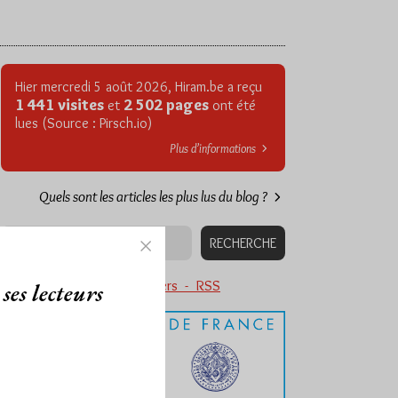
Hier mercredi 5 août 2026, Hiram.be a reçu
1 441 visites
2 502 pages
et
ont été
lues (Source : Pirsch.io)
Plus d’informations
Quels sont les articles les plus lus du blog ?
Abonnement aux Newsletters - RSS
ses lecteurs