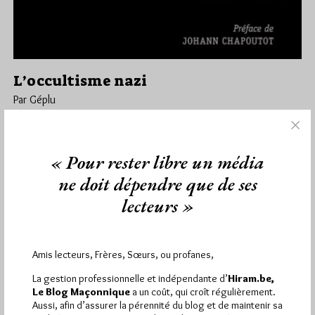
L’occultisme nazi
Par Géplu
Samedi 29/02/20
Lu 6160 fois
Jean-Pierre Bacot vient de mettre en ligne sur son blog Critica
« Pour rester libre un média
Masonica cette belle recension du dernier livre de Stéphane…
ne doit dépendre que de ses
Dans
Edition
1 commentaire
lecteurs »
Amis lecteurs, Frères, Sœurs, ou profanes,
1 672 visites
Hier jeudi 6 août 2026, Hiram.be a reçu
et
La gestion professionnelle et indépendante d’
Hiram.be,
2 608 pages
ont été lues (Source : Pirsch.io)
Le Blog Maçonnique
a un coût, qui croît régulièrement.
Plus d’informations
Aussi, afin d’assurer la pérennité du blog et de maintenir sa