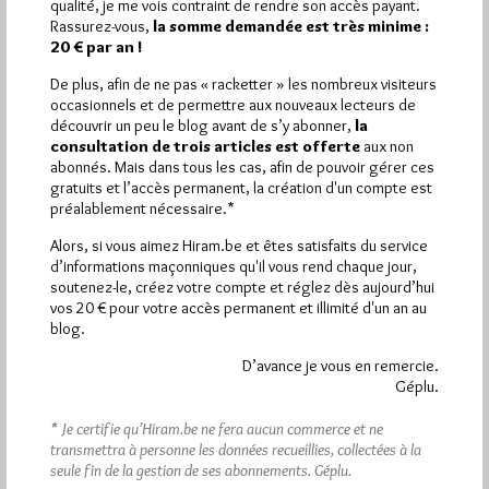
qualité, je me vois contraint de rendre son accès payant.
Rassurez-vous,
la somme demandée est très minime :
Quels sont les articles les plus lus du blog ?
20 € par an !
De plus, afin de ne pas « racketter » les nombreux visiteurs
occasionnels et de permettre aux nouveaux lecteurs de
découvrir un peu le blog avant de s’y abonner,
la
consultation de trois articles est offerte
aux non
abonnés. Mais dans tous les cas, afin de pouvoir gérer ces
gratuits et l’accès permanent, la création d'un compte est
Abonnement aux Newsletters - RSS
préalablement nécessaire.*
Alors, si vous aimez Hiram.be et êtes satisfaits du service
d’informations maçonniques qu'il vous rend chaque jour,
soutenez-le, créez votre compte et réglez dès aujourd’hui
vos 20 € pour votre accès permanent et illimité d'un an au
blog.
D’avance je vous en remercie.
Géplu.
* Je certifie qu’Hiram.be ne fera aucun commerce et ne
transmettra à personne les données recueillies, collectées à la
seule fin de la gestion de ses abonnements.
Géplu.