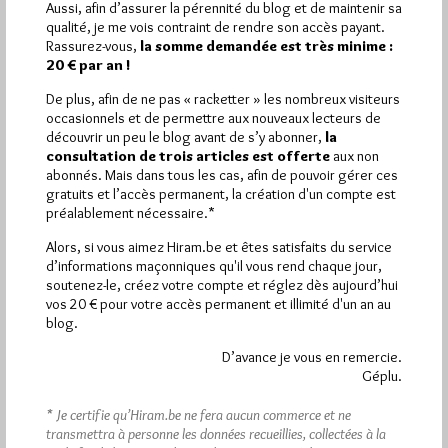
Aussi, afin d’assurer la pérennité du blog et de maintenir sa
qualité, je me vois contraint de rendre son accès payant.
Plus d’informations
Rassurez-vous,
la somme demandée est très minime :
20 € par an !
Quels sont les articles les plus lus du blog ?
De plus, afin de ne pas « racketter » les nombreux visiteurs
occasionnels et de permettre aux nouveaux lecteurs de
découvrir un peu le blog avant de s’y abonner,
la
consultation de trois articles est offerte
aux non
abonnés. Mais dans tous les cas, afin de pouvoir gérer ces
gratuits et l’accès permanent, la création d'un compte est
préalablement nécessaire.*
Abonnement aux Newsletters - RSS
Alors, si vous aimez Hiram.be et êtes satisfaits du service
d’informations maçonniques qu'il vous rend chaque jour,
soutenez-le, créez votre compte et réglez dès aujourd’hui
vos 20 € pour votre accès permanent et illimité d'un an au
blog.
D’avance je vous en remercie.
Géplu.
* Je certifie qu’Hiram.be ne fera aucun commerce et ne
transmettra à personne les données recueillies, collectées à la