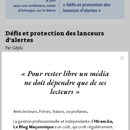
Défis et protection des lanceurs
d’alertes
Par Géplu
Vendredi 3/02/23
Lu 289 fois
La loge genevoise "libre" Equilibre & Prospective organise le
« Pour rester libre un média
jeudi 16 février une Tenue Blanche Fermée lors de laquelle
elle…
ne doit dépendre que de ses
lecteurs »
Dans
Divers
0 commentaire
Amis lecteurs, Frères, Sœurs, ou profanes,
La gestion professionnelle et indépendante d’
Hiram.be,
1 672 visites
Hier jeudi 6 août 2026, Hiram.be a reçu
et
Le Blog Maçonnique
a un coût, qui croît régulièrement.
2 608 pages
ont été lues (Source : Pirsch.io)