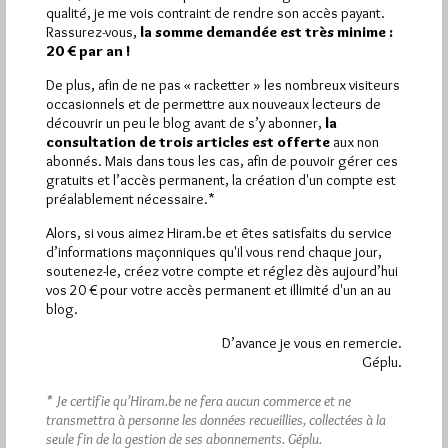
qualité, je me vois contraint de rendre son accès payant.
Rassurez-vous,
la somme demandée est très minime :
20 € par an !
Quels sont les articles les plus lus du blog ?
De plus, afin de ne pas « racketter » les nombreux visiteurs
occasionnels et de permettre aux nouveaux lecteurs de
découvrir un peu le blog avant de s’y abonner,
la
consultation de trois articles est offerte
aux non
abonnés. Mais dans tous les cas, afin de pouvoir gérer ces
gratuits et l’accès permanent, la création d'un compte est
préalablement nécessaire.*
Abonnement aux Newsletters - RSS
Alors, si vous aimez Hiram.be et êtes satisfaits du service
d’informations maçonniques qu'il vous rend chaque jour,
soutenez-le, créez votre compte et réglez dès aujourd’hui
vos 20 € pour votre accès permanent et illimité d'un an au
blog.
D’avance je vous en remercie.
Géplu.
* Je certifie qu’Hiram.be ne fera aucun commerce et ne
transmettra à personne les données recueillies, collectées à la
seule fin de la gestion de ses abonnements.
Géplu.