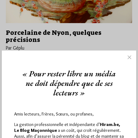
Porcelaine de Nyon, quelques
précisions
Par Géplu
Mardi 8/12/15
Lu 1230 fois
Nous avons publié samedi un appel de Roland au sujet d'une
« Pour rester libre un média
cafetière en porcelaine de Nyon, ornée d'un décor qu'il…
ne doit dépendre que de ses
Dans
Divers
6 commentaires
lecteurs »
Amis lecteurs, Frères, Sœurs, ou profanes,
1 672 visites
Hier jeudi 6 août 2026, Hiram.be a reçu
et
La gestion professionnelle et indépendante d’
Hiram.be,
2 608 pages
ont été lues (Source : Pirsch.io)
Le Blog Maçonnique
a un coût, qui croît régulièrement.
Aussi, afin d’assurer la pérennité du blog et de maintenir sa
Plus d’informations