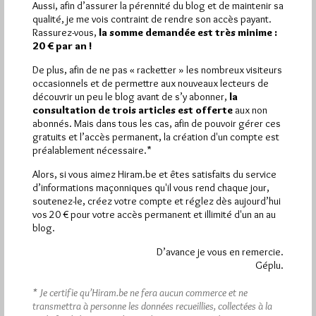
Aussi, afin d’assurer la pérennité du blog et de maintenir sa
qualité, je me vois contraint de rendre son accès payant.
Plus d’informations
Rassurez-vous,
la somme demandée est très minime :
20 € par an !
Quels sont les articles les plus lus du blog ?
De plus, afin de ne pas « racketter » les nombreux visiteurs
occasionnels et de permettre aux nouveaux lecteurs de
découvrir un peu le blog avant de s’y abonner,
la
consultation de trois articles est offerte
aux non
abonnés. Mais dans tous les cas, afin de pouvoir gérer ces
gratuits et l’accès permanent, la création d'un compte est
préalablement nécessaire.*
Abonnement aux Newsletters - RSS
Alors, si vous aimez Hiram.be et êtes satisfaits du service
d’informations maçonniques qu'il vous rend chaque jour,
soutenez-le, créez votre compte et réglez dès aujourd’hui
vos 20 € pour votre accès permanent et illimité d'un an au
blog.
D’avance je vous en remercie.
Géplu.
* Je certifie qu’Hiram.be ne fera aucun commerce et ne
transmettra à personne les données recueillies, collectées à la