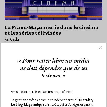
La Franc-Maçonnerie dans le cinéma
et les séries télévisées
Par Géplu
Mercredi 6/05/20
Lu 29106 fois
Dominique Alain Freymond [1], membre de la Grande Loge
« Pour rester libre un média
Suisse Alpina, et Président du Groupe de Recherche Alpina, a
bien…
ne doit dépendre que de ses
lecteurs »
Dans
Contributions
22 commentaires
Amis lecteurs, Frères, Sœurs, ou profanes,
La gestion professionnelle et indépendante d’
Hiram.be,
1 672 visites
Hier jeudi 6 août 2026, Hiram.be a reçu
et
Le Blog Maçonnique
a un coût, qui croît régulièrement.
2 608 pages
ont été lues (Source : Pirsch.io)