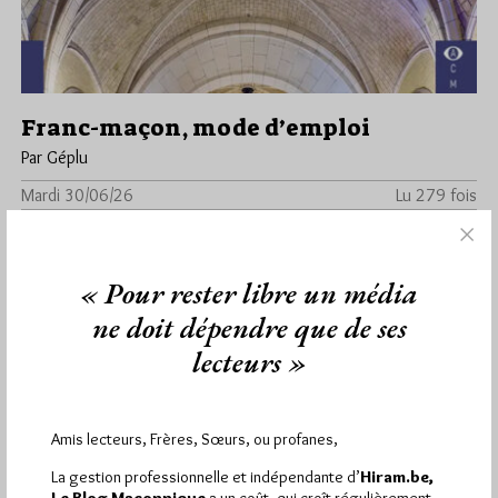
Franc-maçon, mode d’emploi
Par Géplu
Mardi 30/06/26
Lu 279 fois
. Un premier pas vers l’initiation, sans détour ni mystère inutile,
la franc-maçonnerie expliquée simplement, à hauteur de
profane. La…
« Pour rester libre un média
ne doit dépendre que de ses
Dans
Edition
2 commentaires
lecteurs »
Amis lecteurs, Frères, Sœurs, ou profanes,
1 441
Hier mercredi 5 août 2026, Hiram.be a reçu
visites
2 502 pages
et
ont été lues (Source :
La gestion professionnelle et indépendante d’
Hiram.be,
Pirsch.io)
Le Blog Maçonnique
a un coût, qui croît régulièrement.