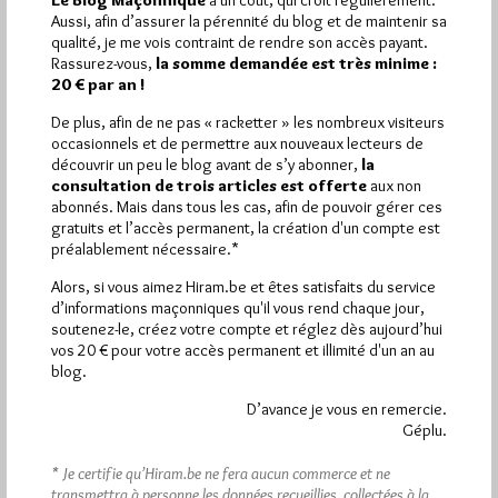
Aussi, afin d’assurer la pérennité du blog et de maintenir sa
Plus d’informations
qualité, je me vois contraint de rendre son accès payant.
Rassurez-vous,
la somme demandée est très minime :
20 € par an !
Quels sont les articles les plus lus du blog ?
De plus, afin de ne pas « racketter » les nombreux visiteurs
occasionnels et de permettre aux nouveaux lecteurs de
découvrir un peu le blog avant de s’y abonner,
la
consultation de trois articles est offerte
aux non
abonnés. Mais dans tous les cas, afin de pouvoir gérer ces
gratuits et l’accès permanent, la création d'un compte est
préalablement nécessaire.*
Abonnement aux Newsletters - RSS
Alors, si vous aimez Hiram.be et êtes satisfaits du service
d’informations maçonniques qu'il vous rend chaque jour,
soutenez-le, créez votre compte et réglez dès aujourd’hui
vos 20 € pour votre accès permanent et illimité d'un an au
blog.
D’avance je vous en remercie.
Géplu.
* Je certifie qu’Hiram.be ne fera aucun commerce et ne
transmettra à personne les données recueillies, collectées à la