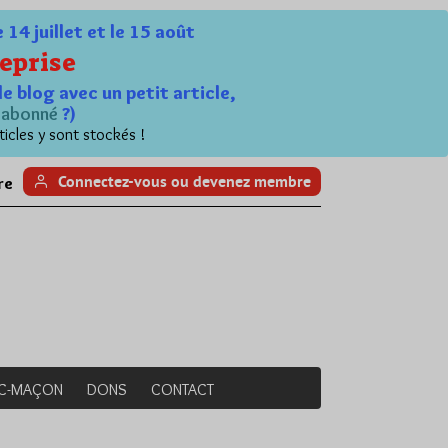
4 juillet et le 15 août
eprise
le blog avec un petit article,
n
abonné
?)
ticles y sont stockés !
Connectez-vous ou devenez membre
re
NC-MAÇON
DONS
CONTACT