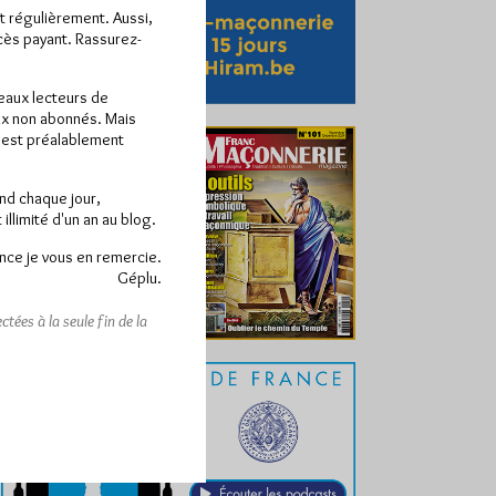
ît régulièrement. Aussi,
ccès payant. Rassurez-
veaux lecteurs de
x non abonnés. Mais
e est préalablement
end chaque jour,
llimité d'un an au blog.
nce je vous en remercie.
Géplu.
tées à la seule fin de la