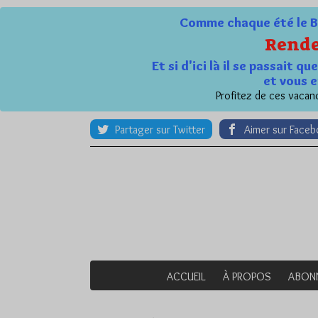
Comme chaque été le Bl
Rende
Et si d'ici là il se passait 
et vous e
Profitez de ces vacanc
Partager sur Twitter
Aimer sur Face
ACCUEIL
À PROPOS
ABON