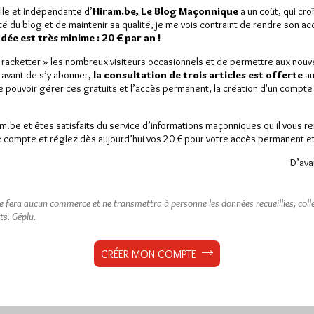
é par Audray Goutard dans
lle et indépendante d’
Hiram.be, Le Blog Maçonnique
a un coût, qui cro
n de franceinfo…
ité du blog et de maintenir sa qualité, je me vois contraint de rendre son a
ée est très minime : 20 € par an !
rs
3 commentaires
« racketter » les nombreux visiteurs occasionnels et de permettre aux nou
 avant de s’y abonner,
la consultation de trois articles est offerte
au
de pouvoir gérer ces gratuits et l’accès permanent, la création d'un compt
am.be et êtes satisfaits du service d’informations maçonniques qu'il vous r
 compte et réglez dès aujourd’hui vos 20 € pour votre accès permanent et i
D’ava
ne fera aucun commerce et ne transmettra à personne les données recueillies, collec
ts.
Géplu.
CRÉER MON COMPTE