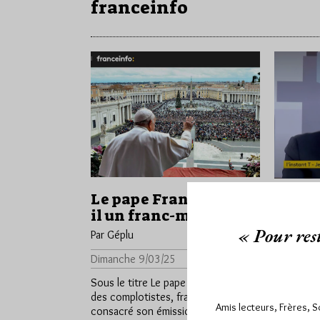
franceinfo
Le pape François est-
Jean-
il un franc-maçon ?
à « l’
« Pour rest
franc
Par Géplu
Par Géplu
Dimanche 9/03/25
Lu 1387 fois
Mercredi
Sous le titre Le pape dans le viseur
des complotistes, franceinfo a
Jean-Phili
Amis lecteurs, Frères, 
consacré son émission Complorama
du Grand 