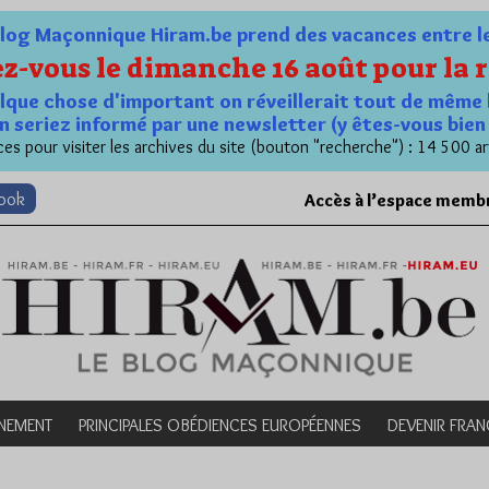
og Maçonnique Hiram.be prend des vacances entre le 1
z-vous le dimanche 16 août pour la r
quelque chose d'important on réveillerait tout de même 
n seriez informé par une newsletter (y êtes-vous bie
es pour visiter les archives du site (bouton "recherche") : 14 500 ar
book
Accès à l’espace memb
NEMENT
PRINCIPALES OBÉDIENCES EUROPÉENNES
DEVENIR FRA