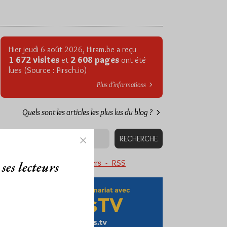
Hier jeudi 6 août 2026, Hiram.be a reçu
1 672 visites
2 608 pages
et
ont été
lues (Source : Pirsch.io)
Plus d’informations
Quels sont les articles les plus lus du blog ?
Abonnement aux Newsletters - RSS
ses lecteurs