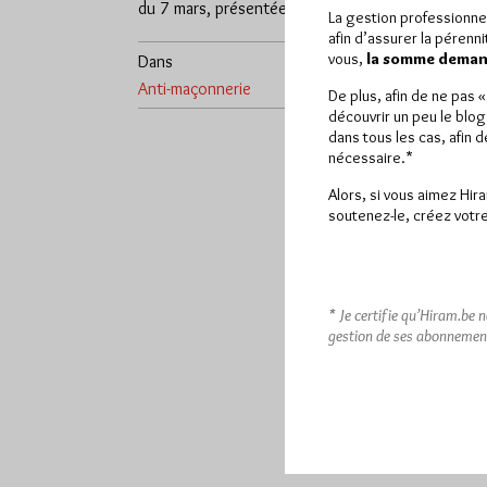
du 7 mars, présentée…
interview
La gestion professionne
l'émissio
afin d’assurer la pérenn
vous,
la somme demand
Dans
2
Anti-maçonnerie
commentaires
Dans
Dive
De plus, afin de ne pas 
découvrir un peu le blog
dans tous les cas, afin 
nécessaire.*
Alors, si vous aimez Hir
soutenez-le, créez votre
* Je certifie qu’Hiram.be 
gestion de ses abonnemen