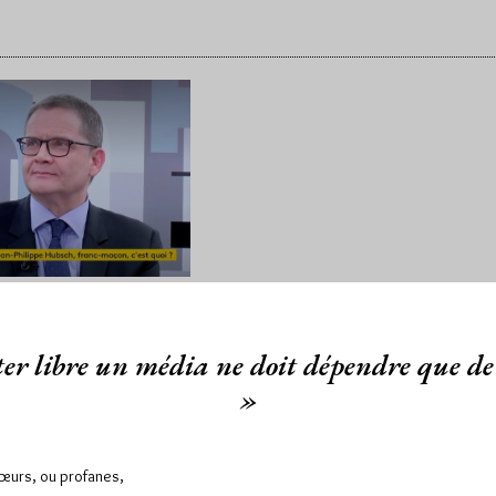
Philippe Hubsch
Instant T » de
er libre un média ne doit dépendre que de 
einfo
»
 12/06/19
Lu 1740 fois
ppe Hubsch, le Grand Maître
Sœurs, ou profanes,
Orient de France, a été