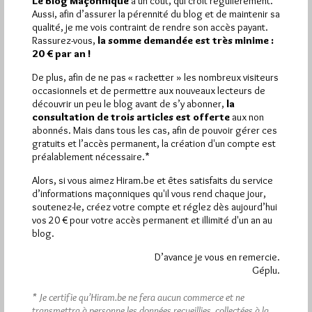
Le Blog Maçonnique
a un coût, qui croît régulièrement.
Aussi, afin d’assurer la pérennité du blog et de maintenir sa
Plus d’informations
qualité, je me vois contraint de rendre son accès payant.
Rassurez-vous,
la somme demandée est très minime :
20 € par an !
Quels sont les articles les plus lus du blog ?
De plus, afin de ne pas « racketter » les nombreux visiteurs
occasionnels et de permettre aux nouveaux lecteurs de
découvrir un peu le blog avant de s’y abonner,
la
consultation de trois articles est offerte
aux non
abonnés. Mais dans tous les cas, afin de pouvoir gérer ces
gratuits et l’accès permanent, la création d'un compte est
préalablement nécessaire.*
Abonnement aux Newsletters - RSS
Alors, si vous aimez Hiram.be et êtes satisfaits du service
d’informations maçonniques qu'il vous rend chaque jour,
soutenez-le, créez votre compte et réglez dès aujourd’hui
vos 20 € pour votre accès permanent et illimité d'un an au
blog.
D’avance je vous en remercie.
Géplu.
* Je certifie qu’Hiram.be ne fera aucun commerce et ne
transmettra à personne les données recueillies, collectées à la