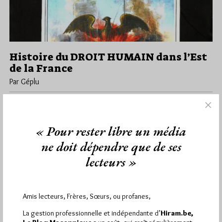
Histoire du DROIT HUMAIN dans l’Est
de la France
Par Géplu
Dimanche 3/07/22
Lu 333 fois
Des premières implantations à Auxerre et à Nancy au printemps
1910 à la vie des 100 ateliers de la région…
« Pour rester libre un média
ne doit dépendre que de ses
Dans
Edition
0 commentaire
lecteurs »
Amis lecteurs, Frères, Sœurs, ou profanes,
2 194
Hier dimanche 9 août 2026, Hiram.be a reçu
visites
4 830 pages
et
ont été lues (Source :
La gestion professionnelle et indépendante d’
Hiram.be,
Pirsch.io)