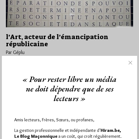
l’Art, acteur de l’émancipation
républicaine
Par Géplu
Mardi 11/04/17
Lu 579 fois
Les Frères et les Sœurs de la loge Eole, du Grand Orient de
« Pour rester libre un média
France, vous invitent à une Tenue Blanche Fermée…
ne doit dépendre que de ses
Dans
Divers
0 commentaire
lecteurs »
Amis lecteurs, Frères, Sœurs, ou profanes,
1 864
Hier vendredi 7 août 2026, Hiram.be a reçu
La gestion professionnelle et indépendante d’
Hiram.be,
visites
3 133 pages
et
ont été lues (Source :
Le Blog Maçonnique
a un coût, qui croît régulièrement.