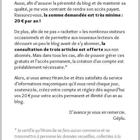
Pirsch.io)
Aussi, afin d’assurer la pérennité du blog et de maintenir sa
qualité, je me vois contraint de rendre son accès payant.
Plus d’informations
Rassurez-vous,
la somme demandée est très minime :
20 € par an !
Quels sont les articles les plus lus du blog ?
De plus, afin de ne pas « racketter » les nombreux visiteurs
occasionnels et de permettre aux nouveaux lecteurs de
découvrir un peu le blog avant de s’y abonner,
la
consultation de trois articles est offerte
aux non
abonnés. Mais dans tous les cas, afin de pouvoir gérer ces
gratuits et l’accès permanent, la création d'un compte est
préalablement nécessaire.*
Abonnement aux Newsletters - RSS
Alors, si vous aimez Hiram.be et êtes satisfaits du service
d’informations maçonniques qu'il vous rend chaque jour,
soutenez-le, créez votre compte et réglez dès aujourd’hui
vos 20 € pour votre accès permanent et illimité d'un an au
blog.
D’avance je vous en remercie.
Géplu.
* Je certifie qu’Hiram.be ne fera aucun commerce et ne
transmettra à personne les données recueillies, collectées à la