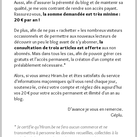
Aussi, afin d’assurer la pérennité du blog et de maintenir sa
qualité, je me vois contraint de rendre son accès payant.
Plus d’informations
Rassurez-vous,
la somme demandée est très minime :
20 € par an !
Quels sont les articles les plus lus du blog ?
De plus, afin de ne pas « racketter » les nombreux visiteurs
occasionnels et de permettre aux nouveaux lecteurs de
découvrir un peu le blog avant de s’y abonner,
la
consultation de trois articles est offerte
aux non
abonnés. Mais dans tous les cas, afin de pouvoir gérer ces
gratuits et l’accès permanent, la création d'un compte est
préalablement nécessaire.*
Abonnement aux Newsletters - RSS
Alors, si vous aimez Hiram.be et êtes satisfaits du service
d’informations maçonniques qu'il vous rend chaque jour,
soutenez-le, créez votre compte et réglez dès aujourd’hui
vos 20 € pour votre accès permanent et illimité d'un an au
blog.
D’avance je vous en remercie.
Géplu.
* Je certifie qu’Hiram.be ne fera aucun commerce et ne
transmettra à personne les données recueillies, collectées à la