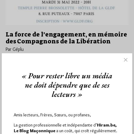
La force de l’engagement, en mémoire
des Compagnons de la Libération
Par Géplu
Mercredi 18/05/22
Lu 276 fois
Au mois d’octobre 2021, les Frères de la Grande Loge de
« Pour rester libre un média
France ont eu la tristesse d’apprendre le passage à…
ne doit dépendre que de ses
Dans
Divers
0 commentaire
lecteurs »
Amis lecteurs, Frères, Sœurs, ou profanes,
1 864
Hier vendredi 7 août 2026, Hiram.be a reçu
La gestion professionnelle et indépendante d’
Hiram.be,
visites
3 133 pages
et
ont été lues (Source :
Le Blog Maçonnique
a un coût, qui croît régulièrement.
Pirsch.io)