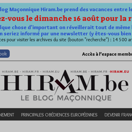
og Maçonnique Hiram.be prend des vacances entre le 1
z-vous le dimanche 16 août pour la r
quelque chose d'important on réveillerait tout de même 
n seriez informé par une newsletter (y êtes-vous bie
es pour visiter les archives du site (bouton "recherche") : 14 500 ar
book
Accès à l’espace memb
NEMENT
PRINCIPALES OBÉDIENCES EUROPÉENNES
DEVENIR FRA