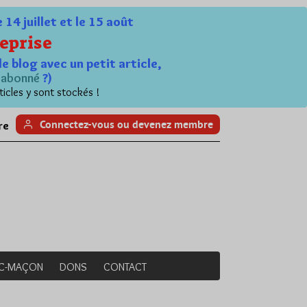
4 juillet et le 15 août
eprise
le blog avec un petit article,
n
abonné
?)
ticles y sont stockés !
Connectez-vous ou devenez membre
re
NC-MAÇON
DONS
CONTACT