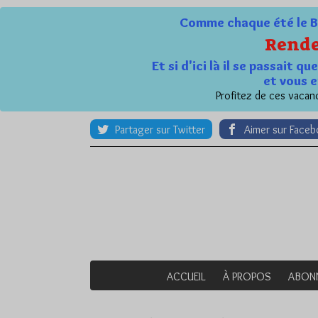
Comme chaque été le Bl
Rende
Et si d'ici là il se passait 
et vous e
Profitez de ces vacanc
Partager sur Twitter
Aimer sur Face
ACCUEIL
À PROPOS
ABON