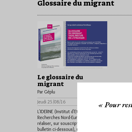
Glossaire du migrant
Le glossaire du
migrant
Par Géplu
Jeudi 25/08/16
Lu 1140 fois
« Pour rest
L'IDERNE (Institut d'Etudes et de
Recherches Nord-Europe) vient de
réaliser, sur souscription (8 €,
bulletin ci-dessous), un Glossaire du