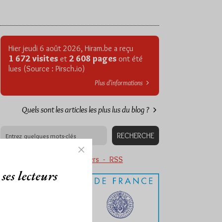
Hier jeudi 6 août 2026, Hiram.be a reçu
1 672 visites
2 608 pages
et
ont été
lues (Source : Pirsch.io)
Plus d’informations
Quels sont les articles les plus lus du blog ?
Abonnement aux Newsletters - RSS
ses lecteurs