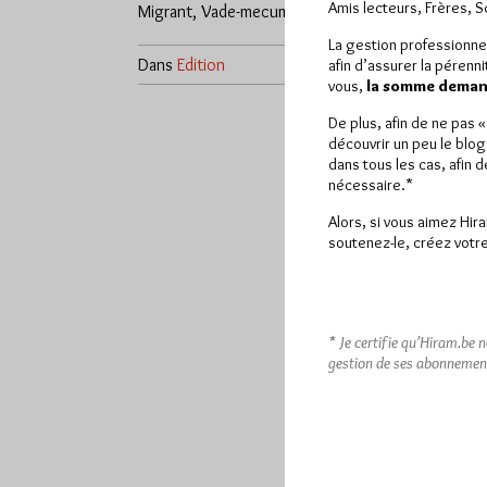
Amis lecteurs, Frères, 
Migrant, Vade-mecum…
La gestion professionne
Dans
Edition
1 commentaire
afin d’assurer la pérenn
vous,
la somme demand
De plus, afin de ne pas 
découvrir un peu le blog
dans tous les cas, afin 
nécessaire.*
Alors, si vous aimez Hir
soutenez-le, créez votre
* Je certifie qu’Hiram.be 
gestion de ses abonnemen