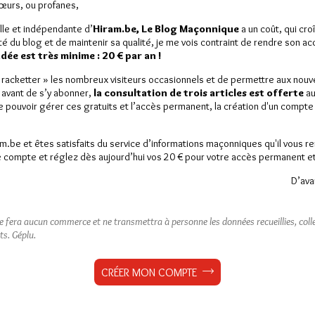
Sœurs, ou profanes,
lle et indépendante d’
Hiram.be, Le Blog Maçonnique
a un coût, qui cro
ité du blog et de maintenir sa qualité, je me vois contraint de rendre son a
ée est très minime : 20 € par an !
« racketter » les nombreux visiteurs occasionnels et de permettre aux nou
 avant de s’y abonner,
la consultation de trois articles est offerte
au
de pouvoir gérer ces gratuits et l’accès permanent, la création d'un compt
am.be et êtes satisfaits du service d’informations maçonniques qu'il vous r
 compte et réglez dès aujourd’hui vos 20 € pour votre accès permanent et i
D’ava
ne fera aucun commerce et ne transmettra à personne les données recueillies, collec
ts.
Géplu.
CRÉER MON COMPTE