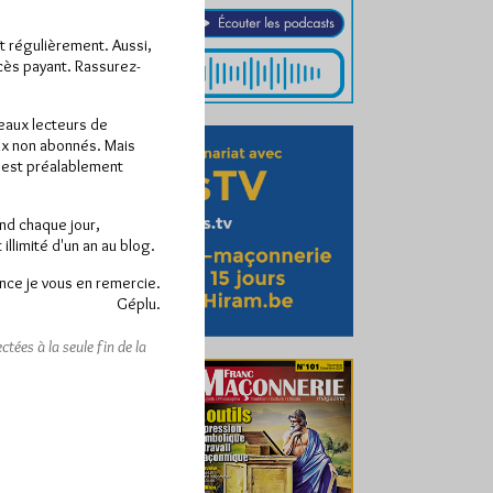
ît régulièrement. Aussi,
ccès payant. Rassurez-
veaux lecteurs de
x non abonnés. Mais
e est préalablement
end chaque jour,
llimité d'un an au blog.
nce je vous en remercie.
Géplu.
tées à la seule fin de la