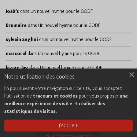
Joab’s
dans
Un nouvel hymne pour le GODF
Brumaire
dans
Un nouvel hymne pour le GODF
sylvain zeghni
dans
Un nouvel hymne pour le GODF
marcorel
dans
Un nouvel hymne pour le GODF
lazare-lag
dans
Un nouvel hymne pour le GODF
Notre utilisation des cookies
Yvan d'Alpha
dans
Initiation maçonnique et Ordres de Société
En poursuivant votre navigation sur ce site, vous acceptez
l’utilisation de
traceurs et cookies
pour vous proposer
une
meilleure expérience de visite
et
réaliser des
Cookies
Politique de confidentialité
statistiques de visites
.
Consentement explicite
Conditions générales d’utilisation
J'ACCEPTE
À PROPOS DES NEWSLETTERS
PLUS D’INFORMATIONS