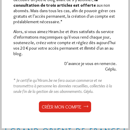
consultation de trois articles est offerte
aux non
abonnés. Mais dans tous les cas, afin de pouvoir gérer ces
Dans
Divers
0 commentaire
gratuits et l’accès permanent, la création d'un compte est
préalablement nécessaire.*
Alors, si vous aimez Hiram.be et êtes satisfaits du service
d’informations maçonniques qu'il vous rend chaque jour,
soutenez-le, créez votre compte et réglez dès aujourd’hui
1 672 visites
Hier jeudi 6 août 2026, Hiram.be a reçu
et
vos 20 € pour votre accès permanent et illimité d'un an au
2 608 pages
ont été lues (Source : Pirsch.io)
blog.
Plus d’informations
D’avance je vous en remercie.
Géplu.
Quels sont les articles les plus lus du blog ?
* Je certifie qu’Hiram.be ne fera aucun commerce et ne
transmettra à personne les données recueillies, collectées à la
seule fin de la gestion de ses abonnements.
Géplu.
CRÉER MON COMPTE
Abonnement aux Newsletters - RSS