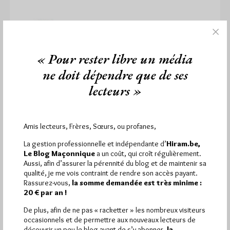
« Pour rester libre un média
ne doit dépendre que de ses
lecteurs »
Amis lecteurs, Frères, Sœurs, ou profanes,
La gestion professionnelle et indépendante d’
Hiram.be,
Samedi 20 septembre, les 40 ans du
Le Blog Maçonnique
a un coût, qui croît régulièrement.
Groupe de Recherche Suisse Alpina
Aussi, afin d’assurer la pérennité du blog et de maintenir sa
Par Géplu
qualité, je me vois contraint de rendre son accès payant.
Rassurez-vous,
la somme demandée est très minime :
Jeudi 21/08/25
Lu 204 fois
20 € par an !
Le GRA, Groupe de Recherche Maçonnique Suisse est "une
De plus, afin de ne pas « racketter » les nombreux visiteurs
assemblée de Maçons qui se consacre à approfondir l’origine,
occasionnels et de permettre aux nouveaux lecteurs de
le sens…
découvrir un peu le blog avant de s’y abonner,
la