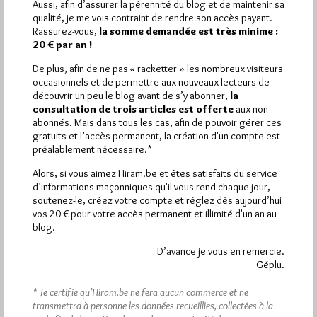
Aussi, afin d’assurer la pérennité du blog et de maintenir sa
qualité, je me vois contraint de rendre son accès payant.
Plus d’informations
Rassurez-vous,
la somme demandée est très minime :
20 € par an !
Quels sont les articles les plus lus du blog ?
De plus, afin de ne pas « racketter » les nombreux visiteurs
occasionnels et de permettre aux nouveaux lecteurs de
découvrir un peu le blog avant de s’y abonner,
la
consultation de trois articles est offerte
aux non
abonnés. Mais dans tous les cas, afin de pouvoir gérer ces
gratuits et l’accès permanent, la création d'un compte est
préalablement nécessaire.*
Abonnement aux Newsletters - RSS
Alors, si vous aimez Hiram.be et êtes satisfaits du service
d’informations maçonniques qu'il vous rend chaque jour,
soutenez-le, créez votre compte et réglez dès aujourd’hui
vos 20 € pour votre accès permanent et illimité d'un an au
blog.
D’avance je vous en remercie.
Géplu.
* Je certifie qu’Hiram.be ne fera aucun commerce et ne
transmettra à personne les données recueillies, collectées à la