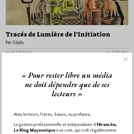
Tracés de Lumière de l’Initiation
Par Géplu
Jeudi 5/03/26
Lu 378 fois
La nouvelle exposition temporaire du musée de la franc-
maçonnerie sera assez courte, puisqu'ouverte depuis le 26
« Pour rester libre un média
février elle se terminera…
ne doit dépendre que de ses
Dans
Divers
0 commentaire
lecteurs »
Amis lecteurs, Frères, Sœurs, ou profanes,
1 441
Hier mercredi 5 août 2026, Hiram.be a reçu
La gestion professionnelle et indépendante d’
Hiram.be,
visites
2 502 pages
et
ont été lues (Source :
Le Blog Maçonnique
a un coût, qui croît régulièrement.
Pirsch.io)