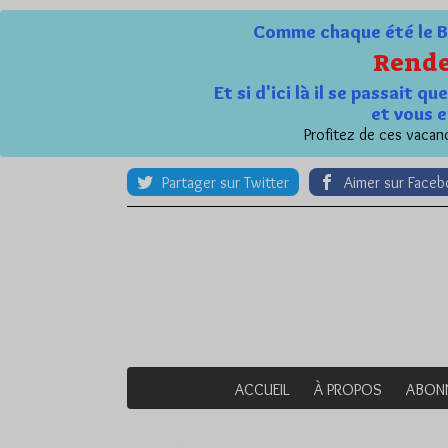
Comme chaque été le Bl
Rende
Et si d'ici là il se passait 
et vous e
Profitez de ces vacanc
Partager sur Twitter
Aimer sur Face
ACCUEIL
À PROPOS
ABON