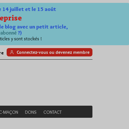
4 juillet et le 15 août
eprise
le blog avec un petit article,
n
abonné
?)
ticles y sont stockés !
Connectez-vous ou devenez membre
re
NC-MAÇON
DONS
CONTACT