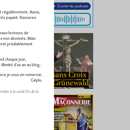
ît régulièrement. Aussi,
ccès payant. Rassurez-
veaux lecteurs de
x non abonnés. Mais
e est préalablement
end chaque jour,
llimité d'un an au blog.
nce je vous en remercie.
Géplu.
tées à la seule fin de la