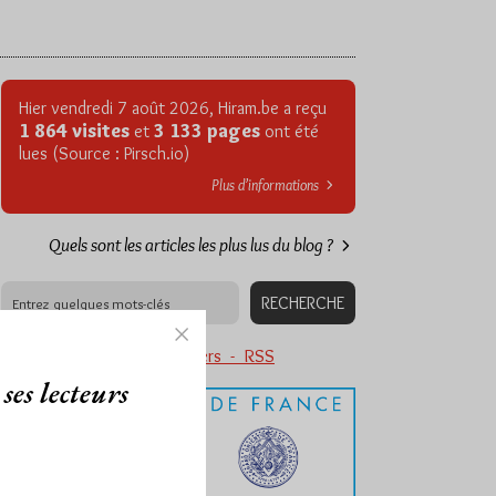
Hier vendredi 7 août 2026, Hiram.be a reçu
1 864 visites
3 133 pages
et
ont été
lues (Source : Pirsch.io)
Plus d’informations
Quels sont les articles les plus lus du blog ?
Abonnement aux Newsletters - RSS
ses lecteurs