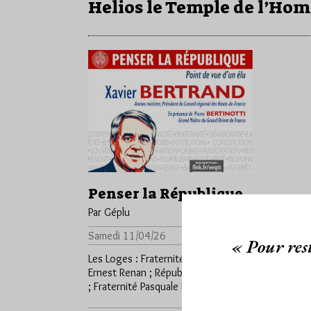
Helios le Temple de l’Hom
Penser la République
Par Géplu
Samedi 11/04/26
Lu 984 fois
« Pour rest
Les Loges : Fraternité des peuples ;
Ernest Renan ; République ; Alpha 76
; Fraternité Pasquale Paoli ; France…