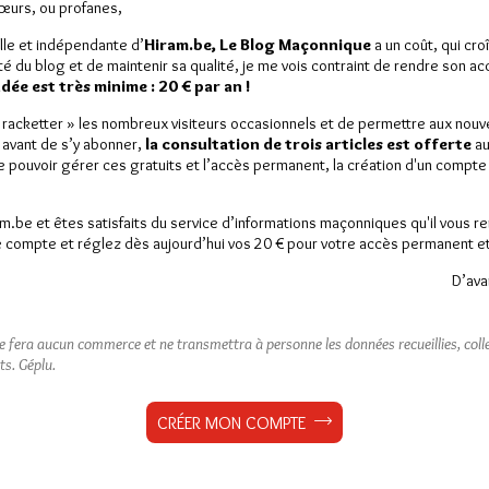
Sœurs, ou profanes,
lle et indépendante d’
Hiram.be, Le Blog Maçonnique
a un coût, qui cro
ité du blog et de maintenir sa qualité, je me vois contraint de rendre son a
ée est très minime : 20 € par an !
« racketter » les nombreux visiteurs occasionnels et de permettre aux nou
 avant de s’y abonner,
la consultation de trois articles est offerte
au
de pouvoir gérer ces gratuits et l’accès permanent, la création d'un compt
am.be et êtes satisfaits du service d’informations maçonniques qu'il vous r
 compte et réglez dès aujourd’hui vos 20 € pour votre accès permanent et i
D’ava
ne fera aucun commerce et ne transmettra à personne les données recueillies, collec
ts.
Géplu.
CRÉER MON COMPTE