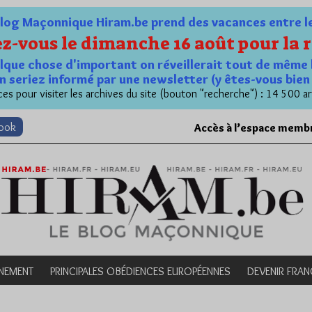
og Maçonnique Hiram.be prend des vacances entre le 1
z-vous le dimanche 16 août pour la r
quelque chose d'important on réveillerait tout de même 
n seriez informé par une newsletter (y êtes-vous bie
es pour visiter les archives du site (bouton "recherche") : 14 500 ar
book
Accès à l’espace memb
NEMENT
PRINCIPALES OBÉDIENCES EUROPÉENNES
DEVENIR FRA