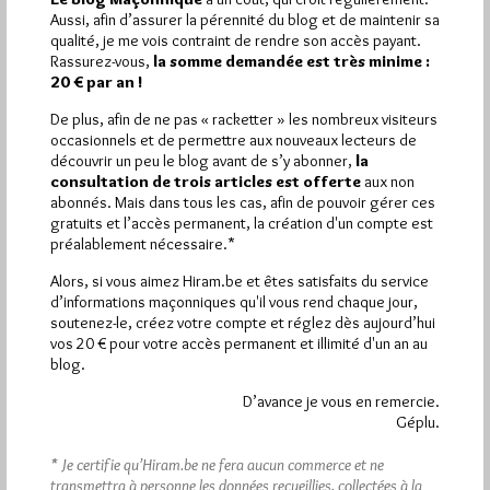
2 926 pages
Aussi, afin d’assurer la pérennité du blog et de maintenir sa
et
ont été lues (Source : Pirsch.io)
qualité, je me vois contraint de rendre son accès payant.
Plus d’informations
Rassurez-vous,
la somme demandée est très minime :
20 € par an !
Quels sont les articles les plus lus du blog ?
De plus, afin de ne pas « racketter » les nombreux visiteurs
occasionnels et de permettre aux nouveaux lecteurs de
découvrir un peu le blog avant de s’y abonner,
la
consultation de trois articles est offerte
aux non
abonnés. Mais dans tous les cas, afin de pouvoir gérer ces
gratuits et l’accès permanent, la création d'un compte est
préalablement nécessaire.*
Abonnement aux Newsletters - RSS
Alors, si vous aimez Hiram.be et êtes satisfaits du service
d’informations maçonniques qu'il vous rend chaque jour,
soutenez-le, créez votre compte et réglez dès aujourd’hui
vos 20 € pour votre accès permanent et illimité d'un an au
blog.
D’avance je vous en remercie.
Géplu.
* Je certifie qu’Hiram.be ne fera aucun commerce et ne
transmettra à personne les données recueillies, collectées à la