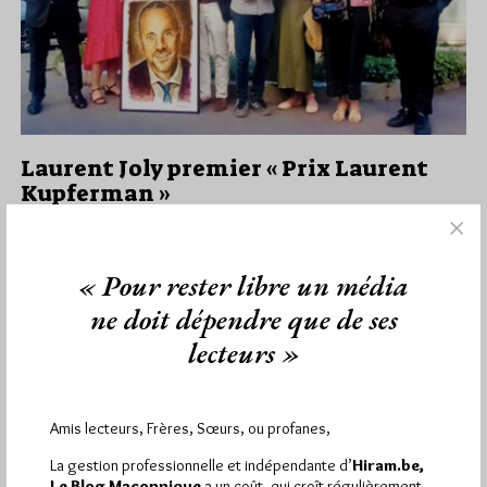
Laurent Joly premier « Prix Laurent
Kupferman »
Par Géplu
Vendredi 19/06/26
Lu 459 fois
« Pour rester libre un média
Comme annoncé ici, le jury du Prix Laurent Kupferman s'est
ne doit dépendre que de ses
réuni ce mercredi 17 juin à la mairie du 6e…
lecteurs »
Dans
Divers
0 commentaire
Amis lecteurs, Frères, Sœurs, ou profanes,
La gestion professionnelle et indépendante d’
Hiram.be,
1 698 visites
Hier samedi 8 août 2026, Hiram.be a reçu
Le Blog Maçonnique
a un coût, qui croît régulièrement.