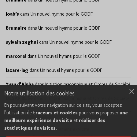
Joab’s
dans
Un nouvel hymne pour le GODF
Brumaire
dans
Un nouvel hymne pour le GODF
sylvain zeghni
dans
Un nouvel hymne pour le GODF
marcorel
dans
Un nouvel hymne pour le GODF
lazare-lag
dans
Un nouvel hymne pour le GODF
Yvan d'Alpha
dans
Initiation maçonnique et Ordres de Société
Notre utilisation des cookies
DÉSAP RÊ 🤣
dans
Initiation maçonnique et Ordres de Société
En poursuivant votre navigation sur ce site, vous acceptez
l’utilisation de
traceurs et cookies
pour vous proposer
une
meilleure expérience de visite
et
réaliser des
Cookies
Politique de confidentialité
statistiques de visites
.
Consentement explicite
Conditions générales d’utilisation