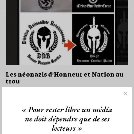
Les néonazis d’Honneur et Nation au
trou
Par Géplu
Dimanche 26/09/21
Lu 2245 fois
« Pour rester libre un média
Cinq membres du groupuscule néonazi "Honneur et Nation" qui
avaient déjà fait parler d'eux au mois de mai lors d'une…
ne doit dépendre que de ses
lecteurs »
Dans
Anti-maçonnerie
0 commentaire