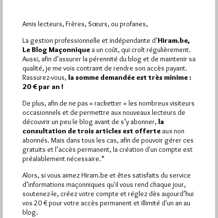
Amis lecteurs, Frères, Sœurs, ou profanes,
La gestion professionnelle et indépendante d’
Hiram.be,
Le Blog Maçonnique
a un coût, qui croît régulièrement.
Aussi, afin d’assurer la pérennité du blog et de maintenir sa
qualité, je me vois contraint de rendre son accès payant.
Rassurez-vous,
la somme demandée est très minime :
20 € par an !
De plus, afin de ne pas « racketter » les nombreux visiteurs
occasionnels et de permettre aux nouveaux lecteurs de
découvrir un peu le blog avant de s’y abonner,
la
consultation de trois articles est offerte
aux non
abonnés. Mais dans tous les cas, afin de pouvoir gérer ces
gratuits et l’accès permanent, la création d'un compte est
préalablement nécessaire.*
L’attentat de Moselle et les néonazis
Alors, si vous aimez Hiram.be et êtes satisfaits du service
d’Honneur & Nation
d’informations maçonniques qu'il vous rend chaque jour,
soutenez-le, créez votre compte et réglez dès aujourd’hui
Par Géplu
vos 20 € pour votre accès permanent et illimité d'un an au
blog.
Samedi 15/05/21
Lu 4776 fois