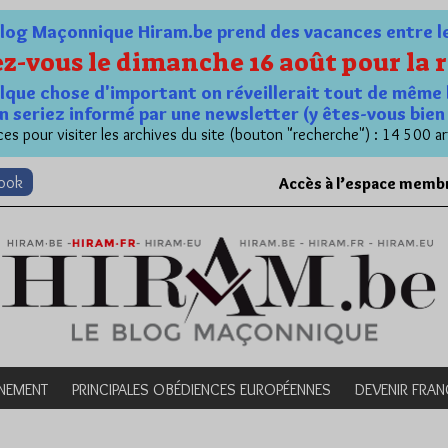
og Maçonnique Hiram.be prend des vacances entre le 1
z-vous le dimanche 16 août pour la r
quelque chose d'important on réveillerait tout de même 
n seriez informé par une newsletter (y êtes-vous bie
es pour visiter les archives du site (bouton "recherche") : 14 500 ar
book
Accès à l’espace memb
NEMENT
PRINCIPALES OBÉDIENCES EUROPÉENNES
DEVENIR FRA