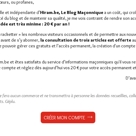
Sœurs, ou profanes,
lle et indépendante d’
Hiram.be, Le Blog Maçonnique
a un coût, qui cro
ité du blog et de maintenir sa qualité, je me vois contraint de rendre son a
ée est très minime : 20 € par an !
« racketter » les nombreux visiteurs occasionnels et de permettre aux nou
 avant de s’y abonner,
la consultation de trois articles est offerte
au
de pouvoir gérer ces gratuits et l’accès permanent, la création d'un compt
am.be et êtes satisfaits du service d’informations maçonniques qu'il vous r
 compte et réglez dès aujourd’hui vos 20 € pour votre accès permanent et i
D’ava
ne fera aucun commerce et ne transmettra à personne les données recueillies, collec
ts.
Géplu.
CRÉER MON COMPTE