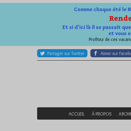
Comme chaque été le Bl
Rende
Et si d'ici là il se passait 
et vous e
Profitez de ces vacanc
Partager sur Twitter
Aimer sur Face
ACCUEIL
À PROPOS
ABON