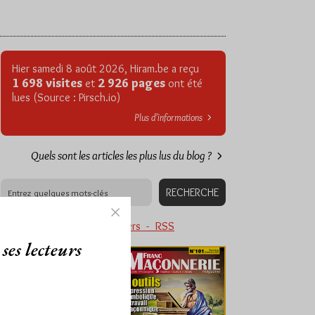
Hier samedi 8 août 2026, Hiram.be a reçu
1 698 visites
2 926 pages
et
ont été
lues (Source : Pirsch.io)
Plus d’informations
Quels sont les articles les plus lus du blog ?
Abonnement aux Newsletters - RSS
ses lecteurs