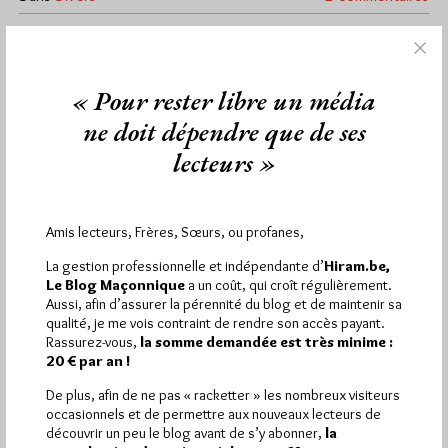
« Pour rester libre un média
1 441
Hier mercredi 5 août 2026, Hiram.be a reçu
visites
2 502 pages
et
ont été lues (Source :
ne doit dépendre que de ses
Pirsch.io)
lecteurs »
Plus d’informations
Quels sont les articles les plus lus du blog ?
Amis lecteurs, Frères, Sœurs, ou profanes,
La gestion professionnelle et indépendante d’
Hiram.be,
Le Blog Maçonnique
a un coût, qui croît régulièrement.
Aussi, afin d’assurer la pérennité du blog et de maintenir sa
qualité, je me vois contraint de rendre son accès payant.
Rassurez-vous,
la somme demandée est très minime :
20 € par an !
Abonnement aux Newsletters - RSS
De plus, afin de ne pas « racketter » les nombreux visiteurs
occasionnels et de permettre aux nouveaux lecteurs de
découvrir un peu le blog avant de s’y abonner,
la