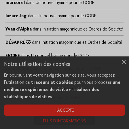
marcorel
dans
Un nouvel hymne pour le GODF
lazare-lag
dans
Un nouvel hymne pour le GODF
Yvan d'Alpha
dans
Initiation maçonnique et Ordres de Société
DÉSAP RÊ 🤣
dans
Initiation maçonnique et Ordres de Société
ERGIEF
dans
Un nouvel hymne pour le GODF
Notre utilisation des cookies
Yvan d'Alpha
dans
Un nouvel hymne pour le GODF
En poursuivant votre navigation sur ce site, vous acceptez
l’utilisation de
traceurs et cookies
pour vous proposer
une
meilleure expérience de visite
et
réaliser des
Cookies
Politique de confidentialité
statistiques de visites
.
Consentement explicite
Conditions générales d’utilisation
J'ACCEPTE
À PROPOS DES NEWSLETTERS
PLUS D’INFORMATIONS