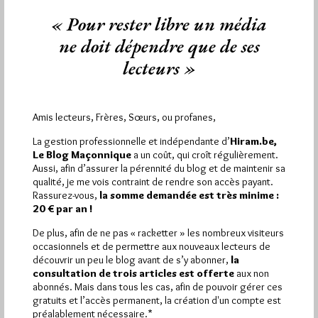
Les porteurs du projet de Fond Commun Participatif
« Pour rester libre un média
Maçonnique avaient voulu susciter la curiosité sur le projet. Cf.
Teasing 'maçonnique'.…
ne doit dépendre que de ses
lecteurs »
Dans
Non classé
5 commentaires
FCPM. Le mystère est levé
Amis lecteurs, Frères, Sœurs, ou profanes,
Par Jiri Pragman
La gestion professionnelle et indépendante d’
Hiram.be,
Mercredi 6/07/11
Lu 123 fois
Le Blog Maçonnique
a un coût, qui croît régulièrement.
Aussi, afin d’assurer la pérennité du blog et de maintenir sa
Le Blog Maçonnique avait été intrigué par un site FCPM qui
qualité, je me vois contraint de rendre son accès payant.
utilisait des techniques de teasing, également sur sa page…
Rassurez-vous,
la somme demandée est très minime :
20 € par an !
Dans
Dans la presse
3 commentaires
De plus, afin de ne pas « racketter » les nombreux visiteurs
occasionnels et de permettre aux nouveaux lecteurs de
découvrir un peu le blog avant de s’y abonner,
la
consultation de trois articles est offerte
aux non
abonnés. Mais dans tous les cas, afin de pouvoir gérer ces
1 864
Hier vendredi 7 août 2026, Hiram.be a reçu
gratuits et l’accès permanent, la création d'un compte est
visites
3 133 pages
et
ont été lues (Source :
préalablement nécessaire.*