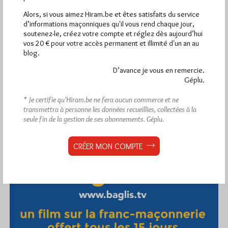
Pirsch.io)
Alors, si vous aimez Hiram.be et êtes satisfaits du service
Plus d’informations
d’informations maçonniques qu'il vous rend chaque jour,
soutenez-le, créez votre compte et réglez dès aujourd’hui
vos 20 € pour votre accès permanent et illimité d'un an au
Quels sont les articles les plus lus du blog ?
blog.
D’avance je vous en remercie.
Géplu.
* Je certifie qu’Hiram.be ne fera aucun commerce et ne
transmettra à personne les données recueillies, collectées à la
seule fin de la gestion de ses abonnements.
Géplu.
Abonnement aux Newsletters - RSS
CRÉER MON COMPTE