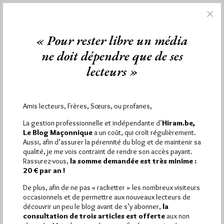
« Pour rester libre un média
1 672 visites
Hier jeudi 6 août 2026, Hiram.be a reçu
et
2 608 pages
ont été lues (Source : Pirsch.io)
ne doit dépendre que de ses
Plus d’informations
lecteurs »
Quels sont les articles les plus lus du blog ?
Amis lecteurs, Frères, Sœurs, ou profanes,
La gestion professionnelle et indépendante d’
Hiram.be,
Le Blog Maçonnique
a un coût, qui croît régulièrement.
Aussi, afin d’assurer la pérennité du blog et de maintenir sa
qualité, je me vois contraint de rendre son accès payant.
Rassurez-vous,
la somme demandée est très minime :
Abonnement aux Newsletters - RSS
20 € par an !
De plus, afin de ne pas « racketter » les nombreux visiteurs
occasionnels et de permettre aux nouveaux lecteurs de
découvrir un peu le blog avant de s’y abonner,
la
consultation de trois articles est offerte
aux non