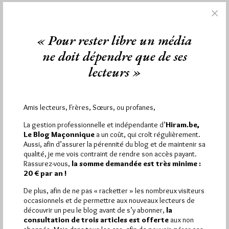
1 864
Hier vendredi 7 août 2026, Hiram.be a reçu
« Pour rester libre un média
visites
3 133 pages
et
ont été lues (Source :
Pirsch.io)
ne doit dépendre que de ses
Plus d’informations
lecteurs »
Quels sont les articles les plus lus du blog ?
Amis lecteurs, Frères, Sœurs, ou profanes,
La gestion professionnelle et indépendante d’
Hiram.be,
Le Blog Maçonnique
a un coût, qui croît régulièrement.
Aussi, afin d’assurer la pérennité du blog et de maintenir sa
qualité, je me vois contraint de rendre son accès payant.
Rassurez-vous,
la somme demandée est très minime :
Abonnement aux Newsletters - RSS
20 € par an !
De plus, afin de ne pas « racketter » les nombreux visiteurs
occasionnels et de permettre aux nouveaux lecteurs de
découvrir un peu le blog avant de s’y abonner,
la
consultation de trois articles est offerte
aux non