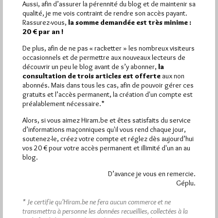
Aussi, afin d’assurer la pérennité du blog et de maintenir sa
qualité, je me vois contraint de rendre son accès payant.
Plus d’informations
Rassurez-vous,
la somme demandée est très minime :
20 € par an !
Quels sont les articles les plus lus du blog ?
De plus, afin de ne pas « racketter » les nombreux visiteurs
occasionnels et de permettre aux nouveaux lecteurs de
découvrir un peu le blog avant de s’y abonner,
la
consultation de trois articles est offerte
aux non
abonnés. Mais dans tous les cas, afin de pouvoir gérer ces
gratuits et l’accès permanent, la création d'un compte est
préalablement nécessaire.*
Abonnement aux Newsletters - RSS
Alors, si vous aimez Hiram.be et êtes satisfaits du service
d’informations maçonniques qu'il vous rend chaque jour,
soutenez-le, créez votre compte et réglez dès aujourd’hui
vos 20 € pour votre accès permanent et illimité d'un an au
blog.
D’avance je vous en remercie.
Géplu.
* Je certifie qu’Hiram.be ne fera aucun commerce et ne
transmettra à personne les données recueillies, collectées à la