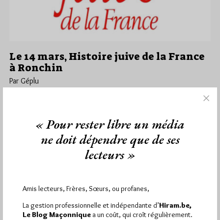
Le 14 mars, Histoire juive de la France
à Ronchin
Par Géplu
Dimanche 25/02/24
Lu 300 fois
. Le Cercle de l'Acacia de Ronchin (Lille) a le plaisir de vous
« Pour rester libre un média
inviter à la conférence débat qu'il organise…
ne doit dépendre que de ses
Dans
Divers
3 commentaires
lecteurs »
Amis lecteurs, Frères, Sœurs, ou profanes,
1 441
Hier mercredi 5 août 2026, Hiram.be a reçu
La gestion professionnelle et indépendante d’
Hiram.be,
visites
2 502 pages
et
ont été lues (Source :
Le Blog Maçonnique
a un coût, qui croît régulièrement.
Pirsch.io)