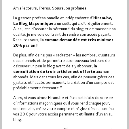
Amis lecteurs, Frères, Sœurs, ou profanes,
La gestion professionnelle et indépendante d’
Hiram.be,
Le Blog Maçonnique
a un coût, qui croît régulièrement.
Aussi, afin d’assurer la pérennité du blog et de maintenir sa
qualité, je me vois contraint de rendre son accès payant.
Rassurez-vous,
la somme demandée est très minime :
20 € par an !
De plus, afin de ne pas « racketter » les nombreux visiteurs
occasionnels et de permettre aux nouveaux lecteurs de
découvrir un peu le blog avant de s’y abonner,
la
consultation de trois articles est offerte
aux non
abonnés. Mais dans tous les cas, afin de pouvoir gérer ces
gratuits et l’accès permanent, la création d'un compte est
préalablement nécessaire.*
L’HOMME AUGMENTÉ … Progrès ou
danger pour l’Humanité ?
Alors, si vous aimez Hiram.be et êtes satisfaits du service
d’informations maçonniques qu'il vous rend chaque jour,
Par Géplu
soutenez-le, créez votre compte et réglez dès aujourd’hui
vos 20 € pour votre accès permanent et illimité d'un an au
Samedi 29/08/15
Lu 2565 fois
blog.
Sous l'égide de la Respectable Loge n°1 de la Grande Loge de