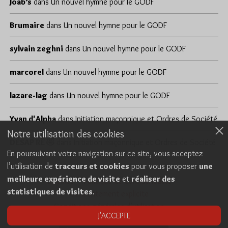
Joab’s
dans
Un nouvel hymne pour le GODF
Brumaire
dans
Un nouvel hymne pour le GODF
sylvain zeghni
dans
Un nouvel hymne pour le GODF
marcorel
dans
Un nouvel hymne pour le GODF
lazare-lag
dans
Un nouvel hymne pour le GODF
Yvan d'Alpha
dans
Initiation maçonnique et Ordres de Société
Notre utilisation des cookies
DÉSAP RÊ 🤣
dans
Initiation maçonnique et Ordres de Société
En poursuivant votre navigation sur ce site, vous acceptez
l’utilisation de
traceurs et cookies
pour vous proposer
une
meilleure expérience de visite
et
réaliser des
Cookies
Politique de confidentialité
statistiques de visites
.
Consentement explicite
Conditions générales d’utilisation
J'ACCEPTE