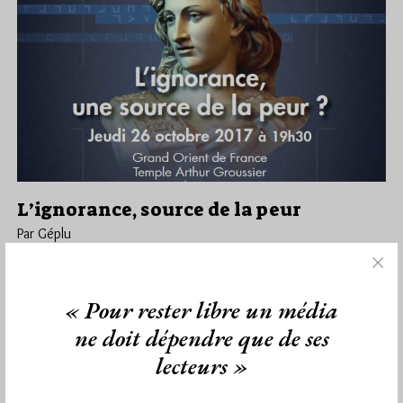
L’ignorance, source de la peur
Par Géplu
Mardi 17/10/17
Lu 1497 fois
Connaissance versus Croyances. Le Grand Orient de France
« Pour rester libre un média
organise le jeudi 26 octobre rue Cadet une conférence
publique sur le thème…
ne doit dépendre que de ses
lecteurs »
Dans
Divers
0 commentaire