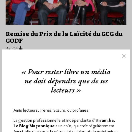
Remise du Prix de la Laïcité du GCG du
GODF
Par Géplu
Dimanche 1/12/19
Lu 4980 fois
Ce vendredi 29 novembre, le Grand Chapitre Général du Rite
« Pour rester libre un média
Français du Grand Orient de France et son Parfait Grand…
ne doit dépendre que de ses
lecteurs »
Dans
Divers
15 commentaires
Amis lecteurs, Frères, Sœurs, ou profanes,
1 672 visites
Hier jeudi 6 août 2026, Hiram.be a reçu
et
La gestion professionnelle et indépendante d’
Hiram.be,
2 608 pages
Le Blog Maçonnique
a un coût, qui croît régulièrement.
ont été lues (Source : Pirsch.io)
Aussi, afin d’assurer la pérennité du blog et de maintenir sa