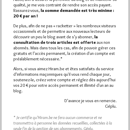
Plus d’informations
qualité, je me vois contraint de rendre son accès payant.
Rassurez-vous,
la somme demandée est très minime :
20 € par an !
Quels sont les articles les plus lus du blog ?
De plus, afin de ne pas « racketter » les nombreux visiteurs
occasionnels et de permettre aux nouveaux lecteurs de
découvrir un peu le blog avant de s’y abonner,
la
consultation de trois articles est offerte
aux non
abonnés. Mais dans tous les cas, afin de pouvoir gérer ces
gratuits et l’accès permanent, la création d'un compte est
préalablement nécessaire.*
Abonnement aux Newsletters - RSS
Alors, si vous aimez Hiram.be et êtes satisfaits du service
d’informations maçonniques qu'il vous rend chaque jour,
soutenez-le, créez votre compte et réglez dès aujourd’hui
vos 20 € pour votre accès permanent et illimité d'un an au
blog.
D’avance je vous en remercie.
Géplu.
* Je certifie qu’Hiram.be ne fera aucun commerce et ne
transmettra à personne les données recueillies, collectées à la
seule fin de la gestion de ses abonnements.
Géplu.