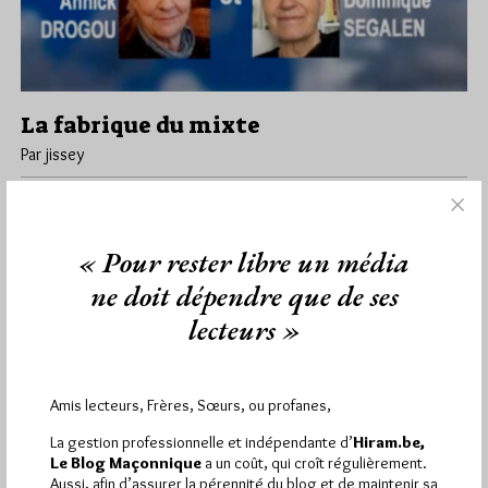
La fabrique du mixte
Par jissey
Samedi 5/10/24
Lu 328 fois
La fabrique du mixte Le cheminement maçonnique de l’altérité
Mixte et mixité sont devenu des mots poncifs et parfois
« Pour rester libre un média
insupportables,…
ne doit dépendre que de ses
lecteurs »
Dans
Edition
3 commentaires
Amis lecteurs, Frères, Sœurs, ou profanes,
1 672 visites
Hier jeudi 6 août 2026, Hiram.be a reçu
et
La gestion professionnelle et indépendante d’
Hiram.be,
2 608 pages
ont été lues (Source : Pirsch.io)
Le Blog Maçonnique
a un coût, qui croît régulièrement.
Aussi, afin d’assurer la pérennité du blog et de maintenir sa