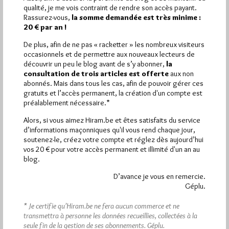
Plus d’informations
qualité, je me vois contraint de rendre son accès payant.
Rassurez-vous,
la somme demandée est très minime :
20 € par an !
Quels sont les articles les plus lus du blog ?
De plus, afin de ne pas « racketter » les nombreux visiteurs
occasionnels et de permettre aux nouveaux lecteurs de
découvrir un peu le blog avant de s’y abonner,
la
consultation de trois articles est offerte
aux non
abonnés. Mais dans tous les cas, afin de pouvoir gérer ces
gratuits et l’accès permanent, la création d'un compte est
préalablement nécessaire.*
Abonnement aux Newsletters - RSS
Alors, si vous aimez Hiram.be et êtes satisfaits du service
d’informations maçonniques qu'il vous rend chaque jour,
soutenez-le, créez votre compte et réglez dès aujourd’hui
vos 20 € pour votre accès permanent et illimité d'un an au
blog.
D’avance je vous en remercie.
Géplu.
* Je certifie qu’Hiram.be ne fera aucun commerce et ne
transmettra à personne les données recueillies, collectées à la
seule fin de la gestion de ses abonnements.
Géplu.