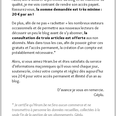
Plus d’informations
qualité, je me vois contraint de rendre son accès payant.
Rassurez-vous,
la somme demandée est très minime :
20 € par an !
Quels sont les articles les plus lus du blog ?
De plus, afin de ne pas « racketter » les nombreux visiteurs
occasionnels et de permettre aux nouveaux lecteurs de
découvrir un peu le blog avant de s’y abonner,
la
consultation de trois articles est offerte
aux non
abonnés. Mais dans tous les cas, afin de pouvoir gérer ces
gratuits et l’accès permanent, la création d'un compte est
préalablement nécessaire.*
Abonnement aux Newsletters - RSS
Alors, si vous aimez Hiram.be et êtes satisfaits du service
d’informations maçonniques qu'il vous rend chaque jour,
soutenez-le, créez votre compte et réglez dès aujourd’hui
vos 20 € pour votre accès permanent et illimité d'un an au
blog.
D’avance je vous en remercie.
Géplu.
* Je certifie qu’Hiram.be ne fera aucun commerce et ne
transmettra à personne les données recueillies, collectées à la
seule fin de la gestion de ses abonnements.
Géplu.