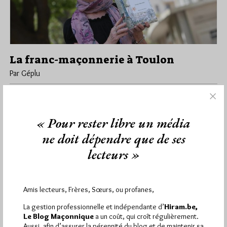
La franc-maçonnerie à Toulon
Par Géplu
Mardi 28/05/19
Lu 4044 fois
C'est Var Matin qui nous apprend qu'Evelyne Maushart, une
historienne qui a fait une thèse sur la vie culturelle à…
« Pour rester libre un média
ne doit dépendre que de ses
Dans
Dans la presse
1 commentaire
lecteurs »
Amis lecteurs, Frères, Sœurs, ou profanes,
1 441
Hier mercredi 5 août 2026, Hiram.be a reçu
visites
2 502 pages
et
ont été lues (Source :
La gestion professionnelle et indépendante d’
Hiram.be,
Le Blog Maçonnique
a un coût, qui croît régulièrement.
Pirsch.io)
Aussi, afin d’assurer la pérennité du blog et de maintenir sa