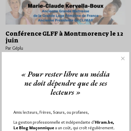
Conférence GLFF à Montmorency le 12
juin
Par Géplu
Samedi 23/05/26
Lu 513 fois
Les Sœurs de la Grande Loge Féminine de France de
« Pour rester libre un média
Montmorency organisent le vendredi 12 juin une conférence
publique sur…
ne doit dépendre que de ses
lecteurs »
Dans
Divers
1 commentaire
Amis lecteurs, Frères, Sœurs, ou profanes,
La gestion professionnelle et indépendante d’
Hiram.be,
1 698 visites
Hier samedi 8 août 2026, Hiram.be a reçu
Le Blog Maçonnique
a un coût, qui croît régulièrement.
2 926 pages
et
ont été lues (Source : Pirsch.io)