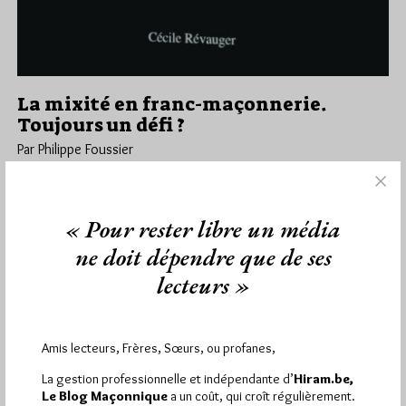
La mixité en franc-maçonnerie.
Toujours un défi ?
Par Philippe Foussier
Dimanche 18/02/24
Lu 1396 fois
Cette recension du dernier livre de Cécile Révauger par Philippe
« Pour rester libre un média
Foussier, ancien Grand Maître du Grand Orient de France
(2017-2018)…
ne doit dépendre que de ses
lecteurs »
Dans
Edition
23 commentaires
Amis lecteurs, Frères, Sœurs, ou profanes,
La gestion professionnelle et indépendante d’
Hiram.be,
1 672 visites
Hier jeudi 6 août 2026, Hiram.be a reçu
et
Le Blog Maçonnique
a un coût, qui croît régulièrement.
2 608 pages
ont été lues (Source : Pirsch.io)