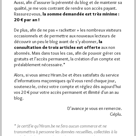
Aussi, afin d’assurer la pérennité du blog et de maintenir sa
qualité, je me vois contraint de rendre son accès payant.
Plus d’informations
Rassurez-vous,
la somme demandée est très minime :
20 € par an !
Quels sont les articles les plus lus du blog ?
De plus, afin de ne pas « racketter » les nombreux visiteurs
occasionnels et de permettre aux nouveaux lecteurs de
découvrir un peu le blog avant de s’y abonner,
la
consultation de trois articles est offerte
aux non
abonnés. Mais dans tous les cas, afin de pouvoir gérer ces
gratuits et l’accès permanent, la création d'un compte est
préalablement nécessaire.*
Abonnement aux Newsletters - RSS
Alors, si vous aimez Hiram.be et êtes satisfaits du service
d’informations maçonniques qu'il vous rend chaque jour,
soutenez-le, créez votre compte et réglez dès aujourd’hui
vos 20 € pour votre accès permanent et illimité d'un an au
blog.
D’avance je vous en remercie.
Géplu.
* Je certifie qu’Hiram.be ne fera aucun commerce et ne
transmettra à personne les données recueillies, collectées à la