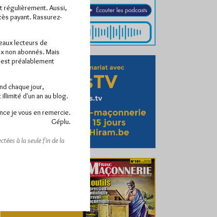
ît régulièrement. Aussi,
ccès payant. Rassurez-
veaux lecteurs de
x non abonnés. Mais
e est préalablement
end chaque jour,
llimité d'un an au blog.
nce je vous en remercie.
Géplu.
tées à la seule fin de la