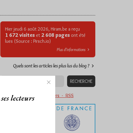
Hier jeudi 6 août 2026, Hiram.be a reçu
1 672 visites
2 608 pages
et
ont été
lues (Source : Pirsch.io)
Plus d’informations
Quels sont les articles les plus lus du blog ?
Abonnement aux Newsletters - RSS
ses lecteurs