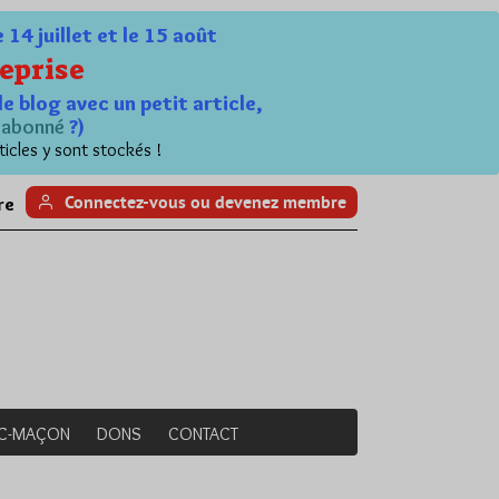
4 juillet et le 15 août
eprise
le blog avec un petit article,
n
abonné
?)
ticles y sont stockés !
Connectez-vous ou devenez membre
re
NC-MAÇON
DONS
CONTACT