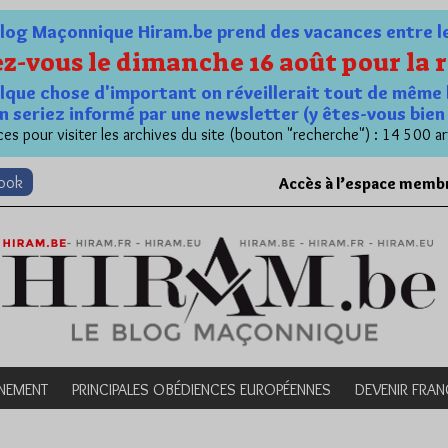
og Maçonnique Hiram.be prend des vacances entre le 1
z-vous le dimanche 16 août pour la r
quelque chose d'important on réveillerait tout de même 
n seriez informé par une newsletter (y êtes-vous bie
es pour visiter les archives du site (bouton "recherche") : 14 500 ar
book
Accès à l’espace memb
NEMENT
PRINCIPALES OBÉDIENCES EUROPÉENNES
DEVENIR FRA