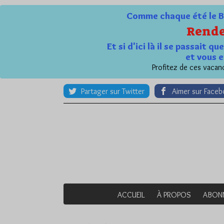
Comme chaque été le Bl
Rende
Et si d'ici là il se passait 
et vous e
Profitez de ces vacanc
Partager sur Twitter
Aimer sur Face
ACCUEIL
À PROPOS
ABON