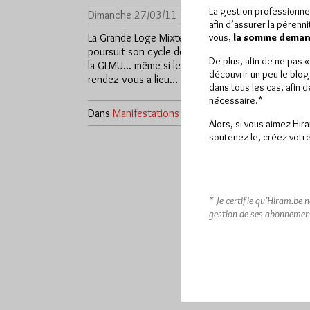
La gestion professionne
Dimanche 27/03/11
Lu 249 fois
afin d’assurer la pérenn
La Grande Loge Mixte Universelle
vous,
la somme demand
poursuit son cycle de vendredis de
De plus, afin de ne pas 
la GLMU... même si le prochain
découvrir un peu le blog
rendez-vous a lieu…
dans tous les cas, afin 
nécessaire.*
Dans
Manifestations
0 commentaire
Alors, si vous aimez Hir
soutenez-le, créez votre
* Je certifie qu’Hiram.be 
gestion de ses abonnemen