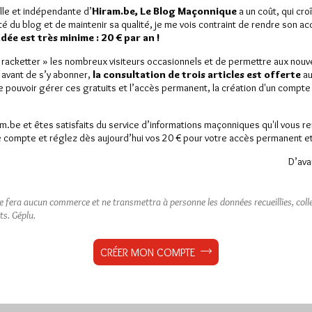
lle et indépendante d’
Hiram.be, Le Blog Maçonnique
a un coût, qui cro
ité du blog et de maintenir sa qualité, je me vois contraint de rendre son a
ée est très minime : 20 € par an !
« racketter » les nombreux visiteurs occasionnels et de permettre aux nou
 avant de s’y abonner,
la consultation de trois articles est offerte
au
de pouvoir gérer ces gratuits et l’accès permanent, la création d'un compt
am.be et êtes satisfaits du service d’informations maçonniques qu'il vous r
 compte et réglez dès aujourd’hui vos 20 € pour votre accès permanent et i
D’ava
ne fera aucun commerce et ne transmettra à personne les données recueillies, collec
ts.
Géplu.
CRÉER MON COMPTE