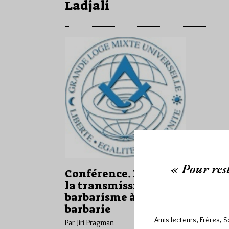
Ladjali
« Pour rest
Conférence. Eloge de
la transmission: du
barbarisme à la
barbarie
Amis lecteurs, Frères, 
Par Jiri Pragman