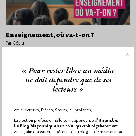
Enseignement, où va-t-on ?
Par Géplu
Dimanche 19/01/25
Lu 478 fois
Le 36e colloque de la laïcité (en Belgique) aura lieu le samedi
« Pour rester libre un média
15 mars au château du Karreveld à Molenbeek-Bruxelles.…
ne doit dépendre que de ses
Dans
Divers
0 commentaire
lecteurs »
Amis lecteurs, Frères, Sœurs, ou profanes,
1 672 visites
Hier jeudi 6 août 2026, Hiram.be a reçu
et
La gestion professionnelle et indépendante d’
Hiram.be,
2 608 pages
ont été lues (Source : Pirsch.io)
Le Blog Maçonnique
a un coût, qui croît régulièrement.
Plus d’informations
Aussi, afin d’assurer la pérennité du blog et de maintenir sa