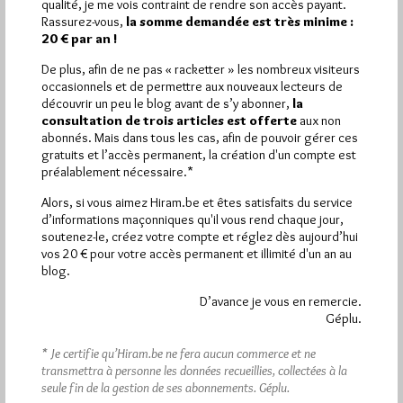
qualité, je me vois contraint de rendre son accès payant.
Rassurez-vous,
la somme demandée est très minime :
Quels sont les articles les plus lus du blog ?
20 € par an !
De plus, afin de ne pas « racketter » les nombreux visiteurs
occasionnels et de permettre aux nouveaux lecteurs de
découvrir un peu le blog avant de s’y abonner,
la
consultation de trois articles est offerte
aux non
abonnés. Mais dans tous les cas, afin de pouvoir gérer ces
gratuits et l’accès permanent, la création d'un compte est
Abonnement aux Newsletters - RSS
préalablement nécessaire.*
Alors, si vous aimez Hiram.be et êtes satisfaits du service
d’informations maçonniques qu'il vous rend chaque jour,
soutenez-le, créez votre compte et réglez dès aujourd’hui
vos 20 € pour votre accès permanent et illimité d'un an au
blog.
D’avance je vous en remercie.
Géplu.
* Je certifie qu’Hiram.be ne fera aucun commerce et ne
transmettra à personne les données recueillies, collectées à la
seule fin de la gestion de ses abonnements.
Géplu.