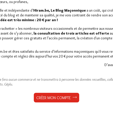
Sœurs, ou profanes,
lle et indépendante d’
Hiram.be, Le Blog Maçonnique
a un coût, qui cro
ité du blog et de maintenir sa qualité, je me vois contraint de rendre son a
ée est très minime : 20 € par an !
« racketter » les nombreux visiteurs occasionnels et de permettre aux nou
 avant de s’y abonner,
la consultation de trois articles est offerte
au
de pouvoir gérer ces gratuits et l’accès permanent, la création d'un compt
am.be et êtes satisfaits du service d’informations maçonniques qu'il vous r
 compte et réglez dès aujourd’hui vos 20 € pour votre accès permanent et i
D’ava
ne fera aucun commerce et ne transmettra à personne les données recueillies, collec
ts.
Géplu.
CRÉER MON COMPTE