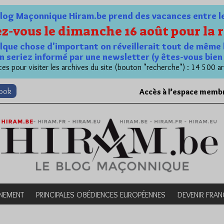
og Maçonnique Hiram.be prend des vacances entre le 1
z-vous le dimanche 16 août pour la r
quelque chose d'important on réveillerait tout de même 
n seriez informé par une newsletter (y êtes-vous bie
es pour visiter les archives du site (bouton "recherche") : 14 500 ar
book
Accès à l’espace memb
NEMENT
PRINCIPALES OBÉDIENCES EUROPÉENNES
DEVENIR FRA