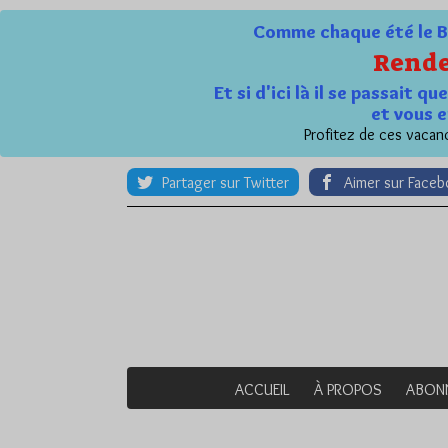
Comme chaque été le Bl
Rende
Et si d'ici là il se passait 
et vous e
Profitez de ces vacanc
Partager sur Twitter
Aimer sur Face
ACCUEIL
À PROPOS
ABON