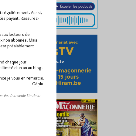
ît régulièrement. Aussi,
ccès payant. Rassurez-
veaux lecteurs de
x non abonnés. Mais
e est préalablement
end chaque jour,
llimité d'un an au blog.
nce je vous en remercie.
Géplu.
tées à la seule fin de la