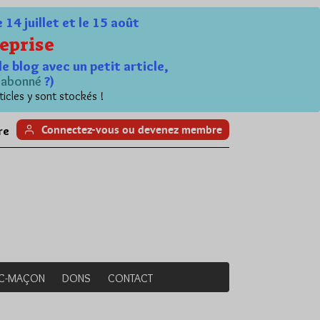
4 juillet et le 15 août
eprise
le blog avec un petit article,
n
abonné
?)
ticles y sont stockés !
Connectez-vous ou devenez membre
re
NC-MAÇON
DONS
CONTACT