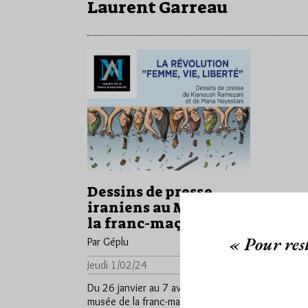
Laurent Garreau
Dessins de presse
iraniens au Musée de
la franc-maçonnerie
« Pour rest
Par Géplu
Jeudi 1/02/24
Lu 489 fois
Du 26 janvier au 7 avril 2024 le
musée de la franc-maçonnerie, rue