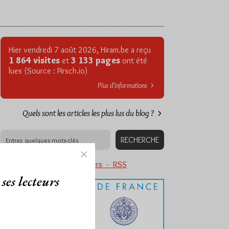
Hier vendredi 7 août 2026, Hiram.be a reçu
1 864 visites
3 133 pages
et
ont été
lues (Source : Pirsch.io)
Plus d’informations
Quels sont les articles les plus lus du blog ?
Abonnement aux Newsletters - RSS
ses lecteurs