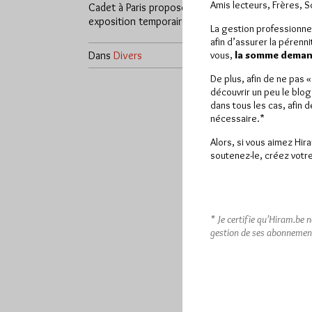
Amis lecteurs, Frères, 
Cadet à Paris propose une
exposition temporaire…
La gestion professionne
afin d’assurer la pérenn
Dans
Divers
0 commentaire
vous,
la somme demand
De plus, afin de ne pas 
découvrir un peu le blog
dans tous les cas, afin 
nécessaire.*
Alors, si vous aimez Hir
soutenez-le, créez votre
* Je certifie qu’Hiram.be 
gestion de ses abonnemen