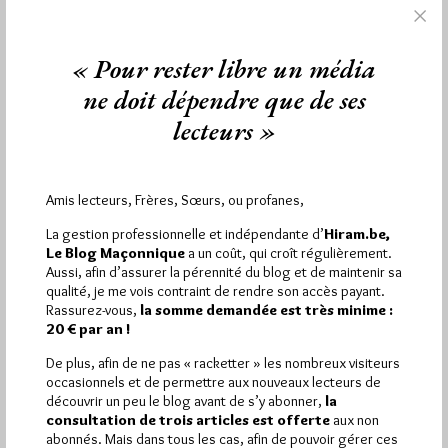
1 672 visites
Hier jeudi 6 août 2026, Hiram.be a reçu
et
« Pour rester libre un média
2 608 pages
ont été lues (Source : Pirsch.io)
ne doit dépendre que de ses
Plus d’informations
lecteurs »
Quels sont les articles les plus lus du blog ?
Amis lecteurs, Frères, Sœurs, ou profanes,
La gestion professionnelle et indépendante d’
Hiram.be,
Le Blog Maçonnique
a un coût, qui croît régulièrement.
Aussi, afin d’assurer la pérennité du blog et de maintenir sa
qualité, je me vois contraint de rendre son accès payant.
Abonnement aux Newsletters - RSS
Rassurez-vous,
la somme demandée est très minime :
20 € par an !
De plus, afin de ne pas « racketter » les nombreux visiteurs
occasionnels et de permettre aux nouveaux lecteurs de
découvrir un peu le blog avant de s’y abonner,
la
consultation de trois articles est offerte
aux non
abonnés. Mais dans tous les cas, afin de pouvoir gérer ces