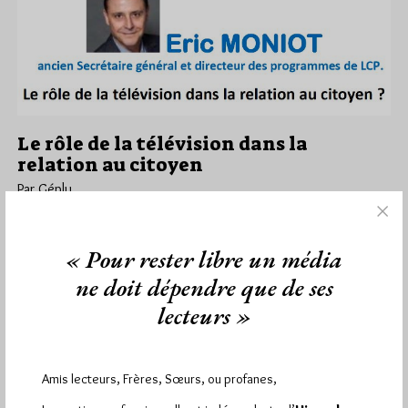
Le rôle de la télévision dans la
relation au citoyen
Par Géplu
Lundi 21/10/19
Ce lundi 04 novembre à 18h30, comme chaque premier lundi
« Pour rester libre un média
du mois, Franc-Maçonnerie & Société recevra dans son "18h30
ne doit dépendre que de ses
pile"…
lecteurs »
Dans
Divers
1 commentaire
Amis lecteurs, Frères, Sœurs, ou profanes,