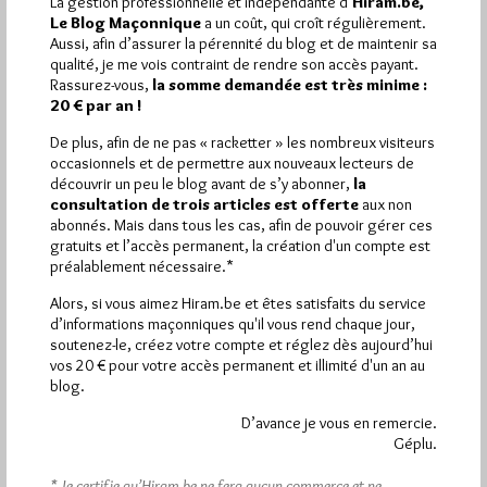
La gestion professionnelle et indépendante d’
Hiram.be,
1 441
Le Blog Maçonnique
a un coût, qui croît régulièrement.
Hier mercredi 5 août 2026, Hiram.be a reçu
Aussi, afin d’assurer la pérennité du blog et de maintenir sa
visites
2 502 pages
et
ont été lues (Source :
qualité, je me vois contraint de rendre son accès payant.
Pirsch.io)
Rassurez-vous,
la somme demandée est très minime :
Plus d’informations
20 € par an !
De plus, afin de ne pas « racketter » les nombreux visiteurs
Quels sont les articles les plus lus du blog ?
occasionnels et de permettre aux nouveaux lecteurs de
découvrir un peu le blog avant de s’y abonner,
la
consultation de trois articles est offerte
aux non
abonnés. Mais dans tous les cas, afin de pouvoir gérer ces
gratuits et l’accès permanent, la création d'un compte est
préalablement nécessaire.*
Alors, si vous aimez Hiram.be et êtes satisfaits du service
Abonnement aux Newsletters - RSS
d’informations maçonniques qu'il vous rend chaque jour,
soutenez-le, créez votre compte et réglez dès aujourd’hui
vos 20 € pour votre accès permanent et illimité d'un an au
blog.
D’avance je vous en remercie.
Géplu.
* Je certifie qu’Hiram.be ne fera aucun commerce et ne