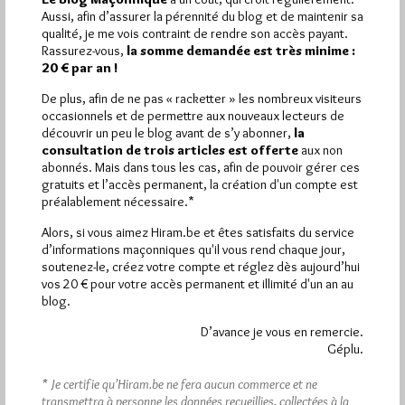
Aussi, afin d’assurer la pérennité du blog et de maintenir sa
Pirsch.io)
qualité, je me vois contraint de rendre son accès payant.
Plus d’informations
Rassurez-vous,
la somme demandée est très minime :
20 € par an !
Quels sont les articles les plus lus du blog ?
De plus, afin de ne pas « racketter » les nombreux visiteurs
occasionnels et de permettre aux nouveaux lecteurs de
découvrir un peu le blog avant de s’y abonner,
la
consultation de trois articles est offerte
aux non
abonnés. Mais dans tous les cas, afin de pouvoir gérer ces
gratuits et l’accès permanent, la création d'un compte est
préalablement nécessaire.*
Abonnement aux Newsletters - RSS
Alors, si vous aimez Hiram.be et êtes satisfaits du service
d’informations maçonniques qu'il vous rend chaque jour,
soutenez-le, créez votre compte et réglez dès aujourd’hui
vos 20 € pour votre accès permanent et illimité d'un an au
blog.
D’avance je vous en remercie.
Géplu.
* Je certifie qu’Hiram.be ne fera aucun commerce et ne
transmettra à personne les données recueillies, collectées à la