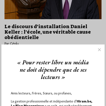
Le discours d’installation Daniel
Keller : l’école, une véritable cause
obédientielle
Par Géplu
Lundi 31/08/15
Lu 3195 fois
A Reims ce vendredi 28 août 2015, Daniel Keller a commencé
« Pour rester libre un média
son discours en rendant une nouvelle fois hommage à…
ne doit dépendre que de ses
lecteurs »
Dans
Obédiences
3 commentaires
Amis lecteurs, Frères, Sœurs, ou profanes,
1 864
Hier vendredi 7 août 2026, Hiram.be a reçu
La gestion professionnelle et indépendante d’
Hiram.be,
visites
3 133 pages
Le Blog Maçonnique
a un coût, qui croît régulièrement.
et
ont été lues (Source :