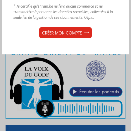
* Je certifie qu’Hiram.be ne fera aucun commerce et ne
transmettra à personne les données recueillies, collectées à la
seule fin de la gestion de ses abonnements.
Géplu.
CRÉER MON COMPTE