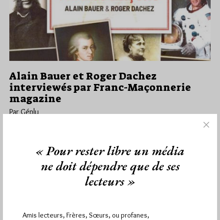
Alain Bauer et Roger Dachez
interviewés par Franc-Maçonnerie
magazine
Par Géplu
Samedi 29/10/22
Lu 934 fois
Hélène Cuny, la directrice de la Publication de Franc-
« Pour rester libre un média
Maçonnerie magazine a interviewé Alain Bauer et Roger
ne doit dépendre que de ses
Dachez à propos de leur…
lecteurs »
Dans
Interviews
4 commentaires
Amis lecteurs, Frères, Sœurs, ou profanes,