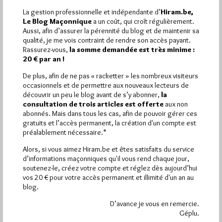
La gestion professionnelle et indépendante d’
Hiram.be,
2 194
Hier dimanche 9 août 2026, Hiram.be a reçu
Le Blog Maçonnique
a un coût, qui croît régulièrement.
visites
4 830 pages
Aussi, afin d’assurer la pérennité du blog et de maintenir sa
et
ont été lues (Source :
qualité, je me vois contraint de rendre son accès payant.
Pirsch.io)
Rassurez-vous,
la somme demandée est très minime :
Plus d’informations
20 € par an !
De plus, afin de ne pas « racketter » les nombreux visiteurs
Quels sont les articles les plus lus du blog ?
occasionnels et de permettre aux nouveaux lecteurs de
découvrir un peu le blog avant de s’y abonner,
la
consultation de trois articles est offerte
aux non
abonnés. Mais dans tous les cas, afin de pouvoir gérer ces
gratuits et l’accès permanent, la création d'un compte est
préalablement nécessaire.*
Alors, si vous aimez Hiram.be et êtes satisfaits du service
Abonnement aux Newsletters - RSS
d’informations maçonniques qu'il vous rend chaque jour,
soutenez-le, créez votre compte et réglez dès aujourd’hui
vos 20 € pour votre accès permanent et illimité d'un an au
blog.
D’avance je vous en remercie.
Géplu.