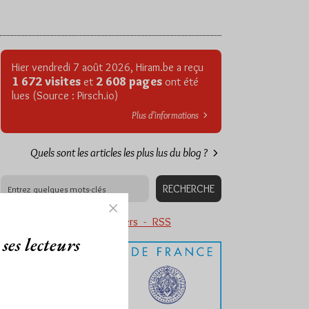
Hier vendredi 7 août 2026, Hiram.be a reçu
1 672 visites
2 608 pages
et
ont été
lues (Source : Pirsch.io)
Plus d’informations
Quels sont les articles les plus lus du blog ?
Abonnement aux Newsletters - RSS
ses lecteurs