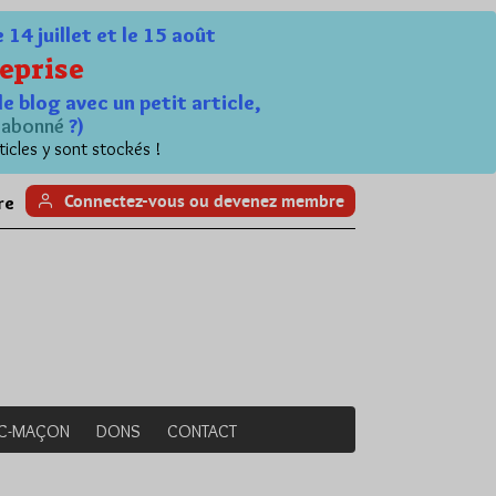
4 juillet et le 15 août
eprise
le blog avec un petit article,
n
abonné
?)
ticles y sont stockés !
Connectez-vous ou devenez membre
re
NC-MAÇON
DONS
CONTACT