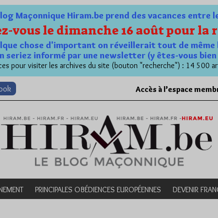
og Maçonnique Hiram.be prend des vacances entre le 1
z-vous le dimanche 16 août pour la r
quelque chose d'important on réveillerait tout de même 
n seriez informé par une newsletter (y êtes-vous bie
es pour visiter les archives du site (bouton "recherche") : 14 500 ar
book
Accès à l’espace memb
NEMENT
PRINCIPALES OBÉDIENCES EUROPÉENNES
DEVENIR FRA