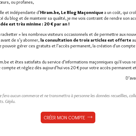
Sœurs, ou profanes,
lle et indépendante d’
Hiram.be, Le Blog Maçonnique
a un coût, qui cro
ité du blog et de maintenir sa qualité, je me vois contraint de rendre son a
ée est très minime : 20 € par an !
« racketter » les nombreux visiteurs occasionnels et de permettre aux nou
 avant de s’y abonner,
la consultation de trois articles est offerte
au
de pouvoir gérer ces gratuits et l’accès permanent, la création d'un compt
am.be et êtes satisfaits du service d’informations maçonniques qu'il vous r
 compte et réglez dès aujourd’hui vos 20 € pour votre accès permanent et i
D’ava
ne fera aucun commerce et ne transmettra à personne les données recueillies, collec
ts.
Géplu.
CRÉER MON COMPTE