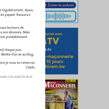
ît régulièrement. Aussi,
ccès payant. Rassurez-
veaux lecteurs de
x non abonnés. Mais
e est préalablement
end chaque jour,
llimité d'un an au blog.
nce je vous en remercie.
Géplu.
tées à la seule fin de la