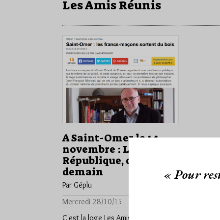
Les Amis Réunis
A Saint-Omer le 14
novembre : Laïcité et
République, d’hier à
demain
« Pour rest
Par Géplu
Mercredi 28/10/15
Lu 847 fois
C'est la loge Les Amis Réunis du