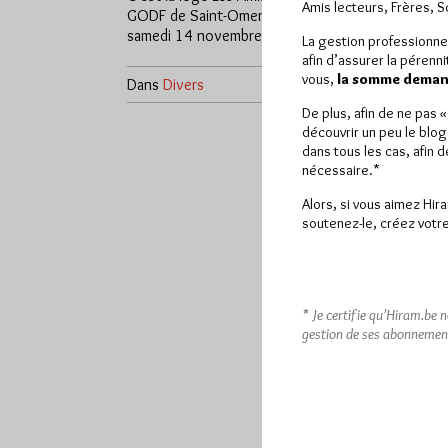
Amis lecteurs, Frères, 
GODF de Saint-Omer qui organise
samedi 14 novembre à 17 h 30 au…
La gestion professionne
afin d’assurer la pérenn
vous,
la somme demand
Dans
Divers
0 commentaire
De plus, afin de ne pas 
découvrir un peu le blog
dans tous les cas, afin 
nécessaire.*
Alors, si vous aimez Hir
soutenez-le, créez votre
* Je certifie qu’Hiram.be 
gestion de ses abonnemen