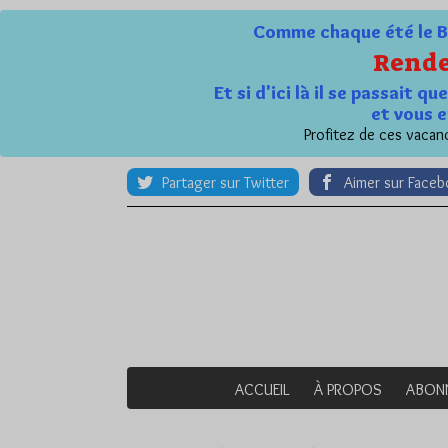
Comme chaque été le Bl
Rende
Et si d'ici là il se passait 
et vous e
Profitez de ces vacanc
Partager sur Twitter
Aimer sur Face
ACCUEIL
À PROPOS
ABON