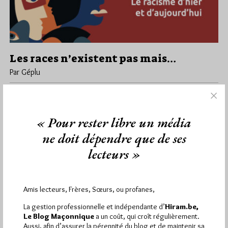
Les races n’existent pas mais…
Par Géplu
Samedi 21/10/23
Lu 463 fois
Les races n’existent pas mais... Le racisme d’hier et
d’aujourd’hui L’humanisme doit veiller à ce que les évolutions
« Pour rester libre un média
sociale, scientifique,…
ne doit dépendre que de ses
lecteurs »
Dans
Edition
0 commentaire
Amis lecteurs, Frères, Sœurs, ou profanes,
1 698 visites
Hier samedi 8 août 2026, Hiram.be a reçu
La gestion professionnelle et indépendante d’
Hiram.be,
2 926 pages
et
ont été lues (Source : Pirsch.io)
Le Blog Maçonnique
a un coût, qui croît régulièrement.
Aussi, afin d’assurer la pérennité du blog et de maintenir sa