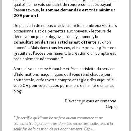
Plus d’informations
qualité, je me vois contraint de rendre son accès payant.
Rassurez-vous,
la somme demandée est très minime :
20 € par an !
Quels sont les articles les plus lus du blog ?
De plus, afin de ne pas « racketter » les nombreux visiteurs
occasionnels et de permettre aux nouveaux lecteurs de
découvrir un peu le blog avant de s’y abonner,
la
consultation de trois articles est offerte
aux non
abonnés. Mais dans tous les cas, afin de pouvoir gérer ces
gratuits et l’accès permanent, la création d'un compte est
préalablement nécessaire.*
Abonnement aux Newsletters - RSS
Alors, si vous aimez Hiram.be et êtes satisfaits du service
d’informations maçonniques qu'il vous rend chaque jour,
soutenez-le, créez votre compte et réglez dès aujourd’hui
vos 20 € pour votre accès permanent et illimité d'un an au
blog.
D’avance je vous en remercie.
Géplu.
* Je certifie qu’Hiram.be ne fera aucun commerce et ne
transmettra à personne les données recueillies, collectées à la
seule fin de la gestion de ses abonnements.
Géplu.