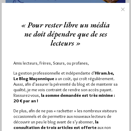
« Pour rester libre un média
ne doit dépendre que de ses
lecteurs »
Amis lecteurs, Frères, Sœurs, ou profanes,
A Blois ce jeudi 23 : Être franc-maçon
La gestion professionnelle et indépendante d’
Hiram.be,
au GODF en 2024
Le Blog Maçonnique
a un coût, qui croît régulièrement.
Aussi, afin d’assurer la pérennité du blog et de maintenir sa
Par Géplu
qualité, je me vois contraint de rendre son accès payant.
Rassurez-vous,
la somme demandée est très minime :
Mercredi 22/05/24
Lu 177 fois
20 € par an !
Le site Blois Capitale nous explique que, dans le cadre d'Utopia
De plus, afin de ne pas « racketter » les nombreux visiteurs
Masonica 2024 autour du thème "Résister", la loge du…
occasionnels et de permettre aux nouveaux lecteurs de
découvrir un peu le blog avant de s’y abonner,
la
Dans
Divers
0 commentaire
consultation de trois articles est offerte
aux non