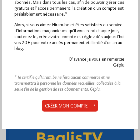
abonnés. Mais dans tous les cas, afin de pouvoir gérer ces
gratuits et l’accès permanent, la création d'un compte est
préalablement nécessaire.*
Alors, si vous aimez Hiram.be et êtes satisfaits du service
1 698 visites
Hier samedi 8 août 2026, Hiram.be a reçu
d’informations maçonniques qu'il vous rend chaque jour,
2 926 pages
et
ont été lues (Source : Pirsch.io)
soutenez-le, créez votre compte et réglez dès aujourd’hui
vos 20 € pour votre accès permanent et illimité d'un an au
Plus d’informations
blog.
D’avance je vous en remercie.
Quels sont les articles les plus lus du blog ?
Géplu.
* Je certifie qu’Hiram.be ne fera aucun commerce et ne
transmettra à personne les données recueillies, collectées à la
seule fin de la gestion de ses abonnements.
Géplu.
CRÉER MON COMPTE
Abonnement aux Newsletters - RSS