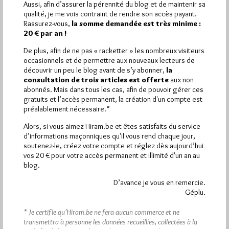
Aussi, afin d’assurer la pérennité du blog et de maintenir sa
qualité, je me vois contraint de rendre son accès payant.
Plus d’informations
Rassurez-vous,
la somme demandée est très minime :
20 € par an !
Quels sont les articles les plus lus du blog ?
De plus, afin de ne pas « racketter » les nombreux visiteurs
occasionnels et de permettre aux nouveaux lecteurs de
découvrir un peu le blog avant de s’y abonner,
la
consultation de trois articles est offerte
aux non
abonnés. Mais dans tous les cas, afin de pouvoir gérer ces
gratuits et l’accès permanent, la création d'un compte est
préalablement nécessaire.*
Abonnement aux Newsletters - RSS
Alors, si vous aimez Hiram.be et êtes satisfaits du service
d’informations maçonniques qu'il vous rend chaque jour,
soutenez-le, créez votre compte et réglez dès aujourd’hui
vos 20 € pour votre accès permanent et illimité d'un an au
blog.
D’avance je vous en remercie.
Géplu.
* Je certifie qu’Hiram.be ne fera aucun commerce et ne
transmettra à personne les données recueillies, collectées à la