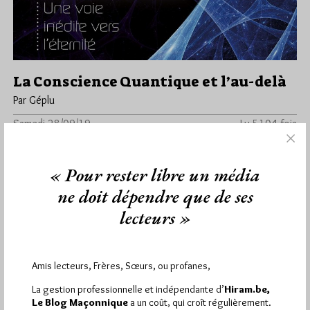
La Conscience Quantique et l’au-delà
Par Géplu
Samedi 28/09/19
Lu 5104 fois
Jacques Carletto a rencontré et interviewé Emmanuel Ransford,
auteur de nombreux livres sur la physique quantique. Le dernier
« Pour rester libre un média
va un…
ne doit dépendre que de ses
Dans
Contributions
,
Edition
19 commentaires
lecteurs »
Amis lecteurs, Frères, Sœurs, ou profanes,
1 864
Hier vendredi 7 août 2026, Hiram.be a reçu
La gestion professionnelle et indépendante d’
Hiram.be,
visites
3 133 pages
et
ont été lues (Source :
Le Blog Maçonnique
a un coût, qui croît régulièrement.
Pirsch.io)