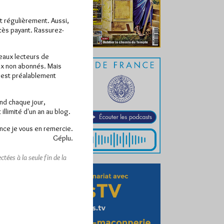
ît régulièrement. Aussi,
ccès payant. Rassurez-
veaux lecteurs de
x non abonnés. Mais
e est préalablement
end chaque jour,
llimité d'un an au blog.
nce je vous en remercie.
Géplu.
tées à la seule fin de la