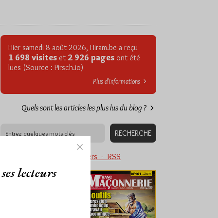
Hier samedi 8 août 2026, Hiram.be a reçu
1 698 visites
2 926 pages
et
ont été
lues (Source : Pirsch.io)
Plus d’informations
Quels sont les articles les plus lus du blog ?
Abonnement aux Newsletters - RSS
ses lecteurs