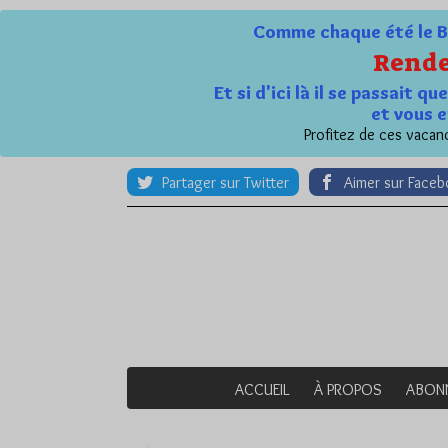
Comme chaque été le Bl
Rende
Et si d'ici là il se passait 
et vous e
Profitez de ces vacanc
Partager sur Twitter
Aimer sur Face
ACCUEIL
À PROPOS
ABON