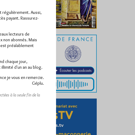
ît régulièrement. Aussi,
ccès payant. Rassurez-
veaux lecteurs de
x non abonnés. Mais
e est préalablement
end chaque jour,
llimité d'un an au blog.
nce je vous en remercie.
Géplu.
tées à la seule fin de la