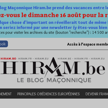
og Maçonnique Hiram.be prend des vacances entre le 1
z-vous le dimanche 16 août pour la r
quelque chose d'important on réveillerait tout de même 
n seriez informé par une newsletter (y êtes-vous bie
es pour visiter les archives du site (bouton "recherche") : 14 500 ar
book
Accès à l’espace memb
NEMENT
PRINCIPALES OBÉDIENCES EUROPÉENNES
DEVENIR FRA