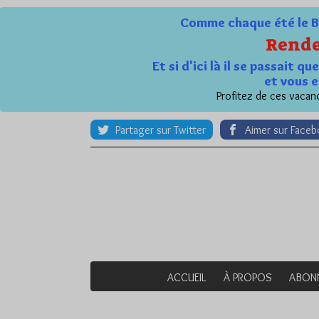
Comme chaque été le Bl
Rende
Et si d'ici là il se passait 
et vous e
Profitez de ces vacanc
Partager sur Twitter
Aimer sur Face
ACCUEIL
À PROPOS
ABON