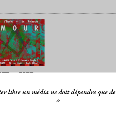
UR au GODF
/01/16
Lu 2500 fois
er libre un média ne doit dépendre que de 
»
nforme de la création de la
r, Loge d'Etudes et de
 du Grand Orient de
ui allumera ses…