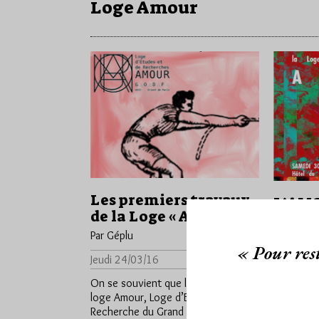
Loge Amour
Les premiers travaux
L’AMO
de la Loge « AMOUR »
Par Géplu
Par Géplu
Mardi 26
« Pour rest
Jeudi 24/03/16
Lu 1344 fois
On nous i
On se souvient que la
loge Amou
loge Amour, Loge d’Etudes et de
Recherche
Recherche du Grand Orient de
France, q