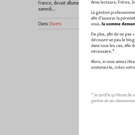
Amis lecteurs, Frères, 
France, devait allumer ses feux le
samedi…
La gestion professionne
afin d’assurer la pérenn
Dans
Divers
1 commentaire
Dans
Log
vous,
la somme demand
De plus, afin de ne pas 
découvrir un peu le blog
dans tous les cas, afin 
nécessaire.*
Alors, si vous aimez Hir
soutenez-le, créez votre
* Je certifie qu’Hiram.be 
gestion de ses abonnemen