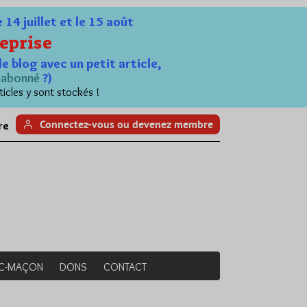
4 juillet et le 15 août
eprise
le blog avec un petit article,
n
abonné
?)
ticles y sont stockés !
Connectez-vous ou devenez membre
re
NC-MAÇON
DONS
CONTACT