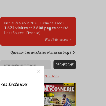
Hier jeudi 6 août 2026, Hiram.be a reçu
1 672 visites
2 608 pages
et
ont été
lues (Source : Pirsch.io)
Plus d’informations
Quels sont les articles les plus lus du blog ?
Abonnement aux Newsletters - RSS
ses lecteurs