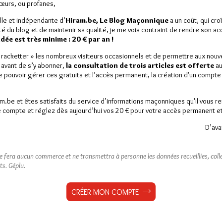
Sœurs, ou profanes,
lle et indépendante d’
Hiram.be, Le Blog Maçonnique
a un coût, qui cro
ité du blog et de maintenir sa qualité, je me vois contraint de rendre son a
es
1 commentaire
ée est très minime : 20 € par an !
« racketter » les nombreux visiteurs occasionnels et de permettre aux nou
 avant de s’y abonner,
la consultation de trois articles est offerte
au
de pouvoir gérer ces gratuits et l’accès permanent, la création d'un compt
am.be et êtes satisfaits du service d’informations maçonniques qu'il vous r
 compte et réglez dès aujourd’hui vos 20 € pour votre accès permanent et i
D’ava
ne fera aucun commerce et ne transmettra à personne les données recueillies, collec
ts.
Géplu.
CRÉER MON COMPTE