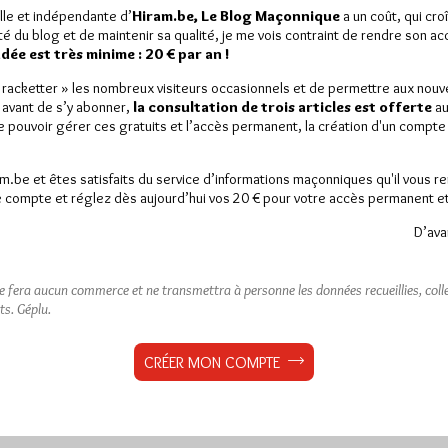
lle et indépendante d’
Hiram.be, Le Blog Maçonnique
a un coût, qui cro
ité du blog et de maintenir sa qualité, je me vois contraint de rendre son a
ée est très minime : 20 € par an !
« racketter » les nombreux visiteurs occasionnels et de permettre aux nou
 avant de s’y abonner,
la consultation de trois articles est offerte
au
de pouvoir gérer ces gratuits et l’accès permanent, la création d'un compt
am.be et êtes satisfaits du service d’informations maçonniques qu'il vous r
 compte et réglez dès aujourd’hui vos 20 € pour votre accès permanent et i
D’ava
ne fera aucun commerce et ne transmettra à personne les données recueillies, collec
ts.
Géplu.
CRÉER MON COMPTE