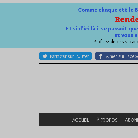
Comme chaque été le Bl
Rende
Et si d'ici là il se passait 
et vous e
Profitez de ces vacanc
Partager sur Twitter
Aimer sur Face
ACCUEIL
À PROPOS
ABON