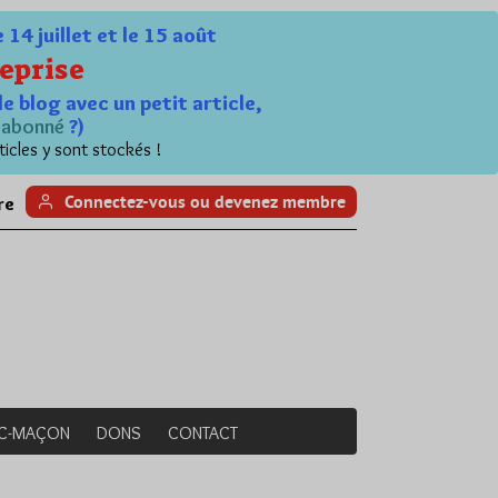
4 juillet et le 15 août
eprise
le blog avec un petit article,
n
abonné
?)
ticles y sont stockés !
Connectez-vous ou devenez membre
re
NC-MAÇON
DONS
CONTACT