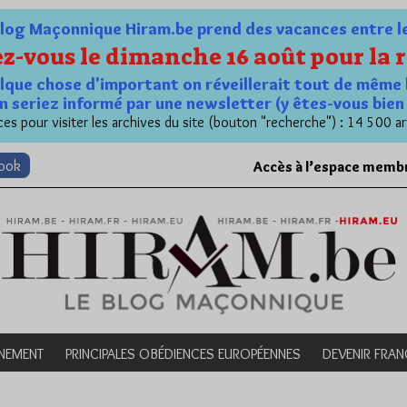
og Maçonnique Hiram.be prend des vacances entre le 1
z-vous le dimanche 16 août pour la r
quelque chose d'important on réveillerait tout de même 
n seriez informé par une newsletter (y êtes-vous bie
es pour visiter les archives du site (bouton "recherche") : 14 500 ar
book
Accès à l’espace memb
NEMENT
PRINCIPALES OBÉDIENCES EUROPÉENNES
DEVENIR FRA