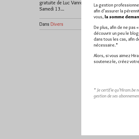
gratuite de Luc Vanrell organisée
La gestion professionne
Samedi 13…
afin d’assurer la pérenn
vous,
la somme demand
Dans
Divers
0 commentaire
De plus, afin de ne pas 
découvrir un peu le blog
dans tous les cas, afin 
nécessaire.*
Alors, si vous aimez Hir
soutenez-le, créez votre
* Je certifie qu’Hiram.be 
gestion de ses abonnemen