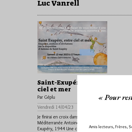
Luc Vanrell
Saint-Exupéry entre
ciel et mer
« Pour rest
Par Géplu
Vendredi 14/04/23
Lu 361 fois
Je finirai en croix dans la
Méditerranée Antoine de Saint-
Amis lecteurs, Frères, 
Exupéry, 1944 Une conférence