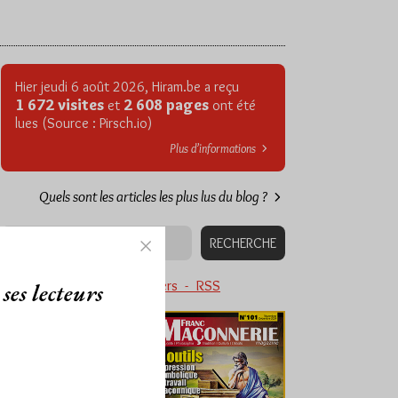
Hier jeudi 6 août 2026, Hiram.be a reçu
1 672 visites
2 608 pages
et
ont été
lues (Source : Pirsch.io)
Plus d’informations
Quels sont les articles les plus lus du blog ?
Abonnement aux Newsletters - RSS
ses lecteurs