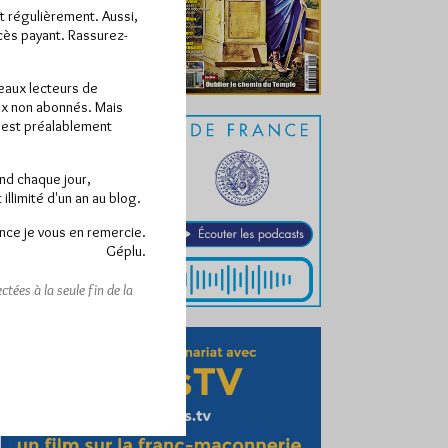
ît régulièrement. Aussi,
ccès payant. Rassurez-
veaux lecteurs de
x non abonnés. Mais
e est préalablement
end chaque jour,
llimité d'un an au blog.
nce je vous en remercie.
Géplu.
tées à la seule fin de la