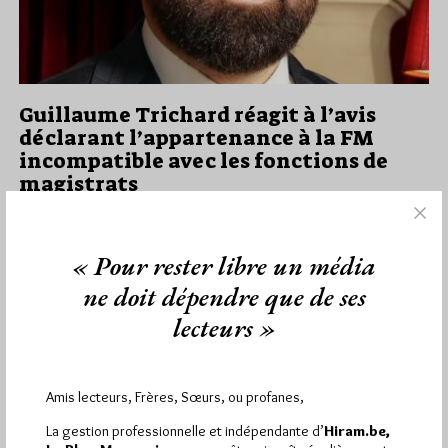
Guillaume Trichard réagit à l’avis
déclarant l’appartenance à la FM
incompatible avec les fonctions de
magistrats
Par Géplu
Jeudi 25/06/26
Lu 1596 fois
« Pour rester libre un média
Guillaume Trichard, ancien Grand Maître du Grand Orient de
ne doit dépendre que de ses
France a publié sur sa page Facebook cette réaction à l’avis…
lecteurs »
Dans
Divers
1 commentaire
Amis lecteurs, Frères, Sœurs, ou profanes,
La gestion professionnelle et indépendante d’
Hiram.be,