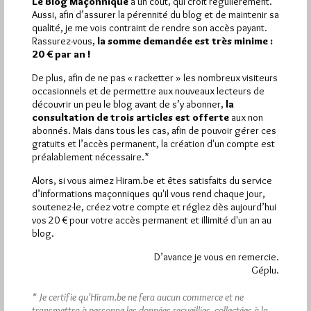
Le Blog Maçonnique
a un coût, qui croît régulièrement.
1 672 visites
Hier jeudi 6 août 2026, Hiram.be a reçu
et
Aussi, afin d’assurer la pérennité du blog et de maintenir sa
2 608 pages
ont été lues (Source : Pirsch.io)
qualité, je me vois contraint de rendre son accès payant.
Plus d’informations
Rassurez-vous,
la somme demandée est très minime :
20 € par an !
Quels sont les articles les plus lus du blog ?
De plus, afin de ne pas « racketter » les nombreux visiteurs
occasionnels et de permettre aux nouveaux lecteurs de
découvrir un peu le blog avant de s’y abonner,
la
consultation de trois articles est offerte
aux non
abonnés. Mais dans tous les cas, afin de pouvoir gérer ces
gratuits et l’accès permanent, la création d'un compte est
préalablement nécessaire.*
Abonnement aux Newsletters - RSS
Alors, si vous aimez Hiram.be et êtes satisfaits du service
d’informations maçonniques qu'il vous rend chaque jour,
soutenez-le, créez votre compte et réglez dès aujourd’hui
vos 20 € pour votre accès permanent et illimité d'un an au
blog.
D’avance je vous en remercie.
Géplu.
* Je certifie qu’Hiram.be ne fera aucun commerce et ne
transmettra à personne les données recueillies, collectées à la