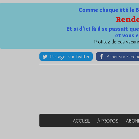
Comme chaque été le Bl
Rende
Et si d'ici là il se passait 
et vous e
Profitez de ces vacanc
Partager sur Twitter
Aimer sur Face
ACCUEIL
À PROPOS
ABON