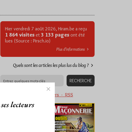
Hier vendredi 7 août 2026, Hiram.be a reçu
1 864 visites
3 133 pages
et
ont été
lues (Source : Pirsch.io)
Plus d’informations
Quels sont les articles les plus lus du blog ?
Abonnement aux Newsletters - RSS
ses lecteurs