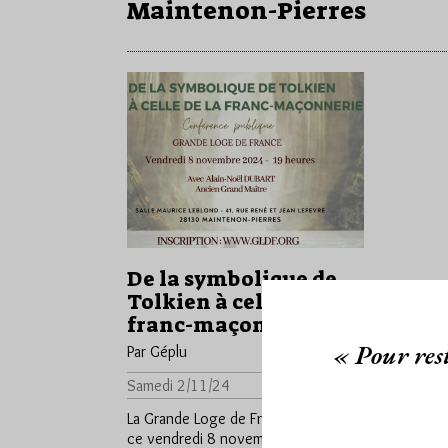
Maintenon-Pierres
De la symbolique de
Tolkien à celle de la
franc-maçonnerie
« Pour rest
Par Géplu
Samedi 2/11/24
Lu 421 fois
La Grande Loge de France organise
ce vendredi 8 novembre à