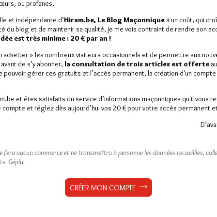
Sœurs, ou profanes,
lle et indépendante d’
Hiram.be, Le Blog Maçonnique
a un coût, qui cro
ité du blog et de maintenir sa qualité, je me vois contraint de rendre son a
ée est très minime : 20 € par an !
« racketter » les nombreux visiteurs occasionnels et de permettre aux nou
 avant de s’y abonner,
la consultation de trois articles est offerte
au
de pouvoir gérer ces gratuits et l’accès permanent, la création d'un compt
am.be et êtes satisfaits du service d’informations maçonniques qu'il vous r
 compte et réglez dès aujourd’hui vos 20 € pour votre accès permanent et i
D’ava
ne fera aucun commerce et ne transmettra à personne les données recueillies, collec
ts.
Géplu.
CRÉER MON COMPTE