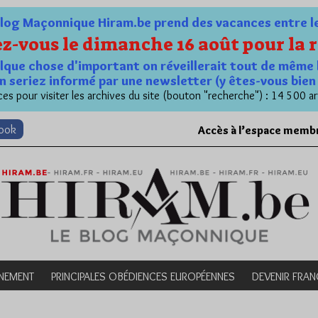
og Maçonnique Hiram.be prend des vacances entre le 1
z-vous le dimanche 16 août pour la r
quelque chose d'important on réveillerait tout de même 
n seriez informé par une newsletter (y êtes-vous bie
es pour visiter les archives du site (bouton "recherche") : 14 500 ar
book
Accès à l’espace memb
NEMENT
PRINCIPALES OBÉDIENCES EUROPÉENNES
DEVENIR FRA