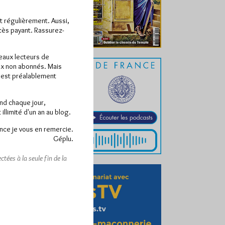
ît régulièrement. Aussi,
ccès payant. Rassurez-
veaux lecteurs de
x non abonnés. Mais
e est préalablement
end chaque jour,
llimité d'un an au blog.
nce je vous en remercie.
Géplu.
tées à la seule fin de la