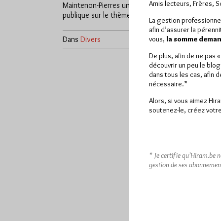
Amis lecteurs, Frères, 
Maintenon-Pierres une conférence
publique sur le thème De la…
La gestion professionne
afin d’assurer la pérenn
Dans
Divers
0 commentaire
vous,
la somme demand
De plus, afin de ne pas 
découvrir un peu le blog
dans tous les cas, afin 
nécessaire.*
Alors, si vous aimez Hir
soutenez-le, créez votre
* Je certifie qu’Hiram.be 
gestion de ses abonnemen