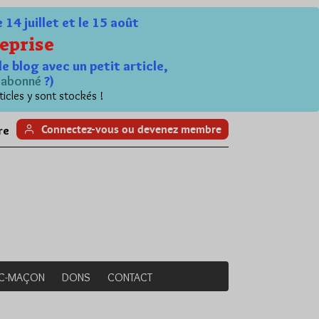
4 juillet et le 15 août
eprise
le blog avec un petit article,
n
abonné
?)
ticles y sont stockés !
Connectez-vous ou devenez membre
re
NC-MAÇON
DONS
CONTACT