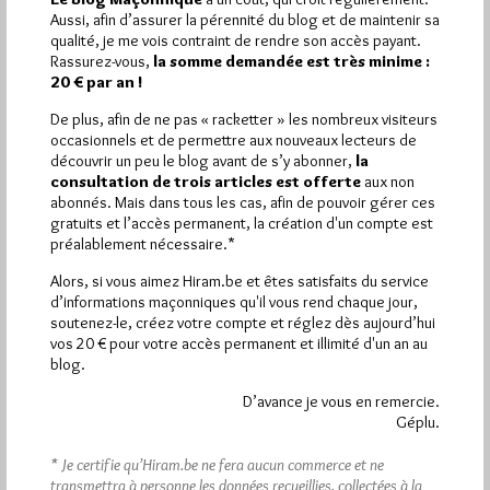
Aussi, afin d’assurer la pérennité du blog et de maintenir sa
Pirsch.io)
qualité, je me vois contraint de rendre son accès payant.
Plus d’informations
Rassurez-vous,
la somme demandée est très minime :
20 € par an !
Quels sont les articles les plus lus du blog ?
De plus, afin de ne pas « racketter » les nombreux visiteurs
occasionnels et de permettre aux nouveaux lecteurs de
découvrir un peu le blog avant de s’y abonner,
la
consultation de trois articles est offerte
aux non
abonnés. Mais dans tous les cas, afin de pouvoir gérer ces
gratuits et l’accès permanent, la création d'un compte est
préalablement nécessaire.*
Abonnement aux Newsletters - RSS
Alors, si vous aimez Hiram.be et êtes satisfaits du service
d’informations maçonniques qu'il vous rend chaque jour,
soutenez-le, créez votre compte et réglez dès aujourd’hui
vos 20 € pour votre accès permanent et illimité d'un an au
blog.
D’avance je vous en remercie.
Géplu.
* Je certifie qu’Hiram.be ne fera aucun commerce et ne
transmettra à personne les données recueillies, collectées à la