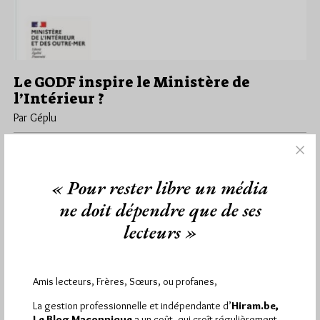
Le GODF inspire le Ministère de
l’Intérieur ?
Par Géplu
Lundi 31/10/22
Lu 937 fois
Ainsi que l'annonce un communiqué du ministère de l'intérieur
daté du 28 octobre, Gérard Darmanin, Ministre de l'Intérieur du
« Pour rester libre un média
Gouvernement français…
ne doit dépendre que de ses
lecteurs »
Dans
Divers
9 commentaires
Amis lecteurs, Frères, Sœurs, ou profanes,
1 867
Hier vendredi 7 août 2026, Hiram.be a reçu
La gestion professionnelle et indépendante d’
Hiram.be,
visites
3 135 pages
Le Blog Maçonnique
a un coût, qui croît régulièrement.
et
ont été lues (Source :