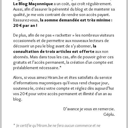
2 196
Hier dimanche 9 août 2026, Hiram.be a reçu
Le Blog Maçonnique
a un coût, qui croît régulièrement.
visites
4 830 pages
et
ont été lues (Source :
Aussi, afin d’assurer la pérennité du blog et de maintenir sa
Pirsch.io)
qualité, je me vois contraint de rendre son accès payant.
Rassurez-vous,
la somme demandée est très minime :
Plus d’informations
20 € par an !
De plus, afin de ne pas « racketter » les nombreux visiteurs
Quels sont les articles les plus lus du blog ?
occasionnels et de permettre aux nouveaux lecteurs de
découvrir un peu le blog avant de s’y abonner,
la
consultation de trois articles est offerte
aux non
abonnés. Mais dans tous les cas, afin de pouvoir gérer ces
gratuits et l’accès permanent, la création d'un compte est
préalablement nécessaire.*
Alors, si vous aimez Hiram.be et êtes satisfaits du service
Abonnement aux Newsletters - RSS
d’informations maçonniques qu'il vous rend chaque jour,
soutenez-le, créez votre compte et réglez dès aujourd’hui
vos 20 € pour votre accès permanent et illimité d'un an au
blog.
D’avance je vous en remercie.
Géplu.
* Je certifie qu’Hiram.be ne fera aucun commerce et ne