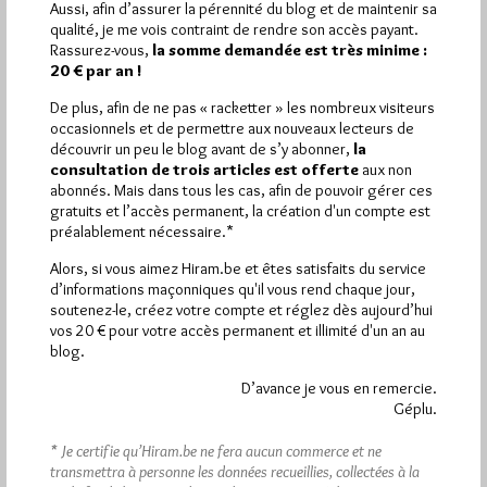
Aussi, afin d’assurer la pérennité du blog et de maintenir sa
qualité, je me vois contraint de rendre son accès payant.
Plus d’informations
Rassurez-vous,
la somme demandée est très minime :
20 € par an !
Quels sont les articles les plus lus du blog ?
De plus, afin de ne pas « racketter » les nombreux visiteurs
occasionnels et de permettre aux nouveaux lecteurs de
découvrir un peu le blog avant de s’y abonner,
la
consultation de trois articles est offerte
aux non
abonnés. Mais dans tous les cas, afin de pouvoir gérer ces
gratuits et l’accès permanent, la création d'un compte est
préalablement nécessaire.*
Abonnement aux Newsletters - RSS
Alors, si vous aimez Hiram.be et êtes satisfaits du service
d’informations maçonniques qu'il vous rend chaque jour,
soutenez-le, créez votre compte et réglez dès aujourd’hui
vos 20 € pour votre accès permanent et illimité d'un an au
blog.
D’avance je vous en remercie.
Géplu.
* Je certifie qu’Hiram.be ne fera aucun commerce et ne
transmettra à personne les données recueillies, collectées à la