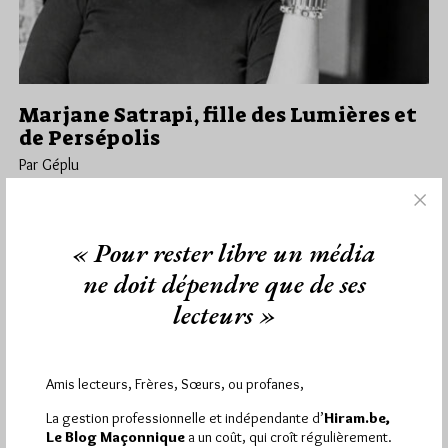
Marjane Satrapi, fille des Lumières et
de Persépolis
Par Géplu
Vendredi 12/06/26
Lu 1609 fois
Un communiqué d'Unité Laïque : Marjane Satrapi, fille des
« Pour rester libre un média
Lumières et de Persépolis Marjane Satrapi, la plus française des
Iraniennes,…
ne doit dépendre que de ses
lecteurs »
Dans
Divers
1 commentaire
Amis lecteurs, Frères, Sœurs, ou profanes,
La gestion professionnelle et indépendante d’
Hiram.be,
1 698 visites
Hier samedi 8 août 2026, Hiram.be a reçu
Le Blog Maçonnique
a un coût, qui croît régulièrement.
2 926 pages
et
ont été lues (Source : Pirsch.io)