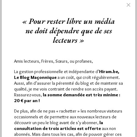
1 672 visites
Hier jeudi 6 août 2026, Hiram.be a reçu
et
« Pour rester libre un média
2 608 pages
ont été lues (Source : Pirsch.io)
ne doit dépendre que de ses
Plus d’informations
lecteurs »
Quels sont les articles les plus lus du blog ?
Amis lecteurs, Frères, Sœurs, ou profanes,
La gestion professionnelle et indépendante d’
Hiram.be,
Le Blog Maçonnique
a un coût, qui croît régulièrement.
Aussi, afin d’assurer la pérennité du blog et de maintenir sa
qualité, je me vois contraint de rendre son accès payant.
Abonnement aux Newsletters - RSS
Rassurez-vous,
la somme demandée est très minime :
20 € par an !
De plus, afin de ne pas « racketter » les nombreux visiteurs
occasionnels et de permettre aux nouveaux lecteurs de
découvrir un peu le blog avant de s’y abonner,
la
consultation de trois articles est offerte
aux non
abonnés. Mais dans tous les cas, afin de pouvoir gérer ces