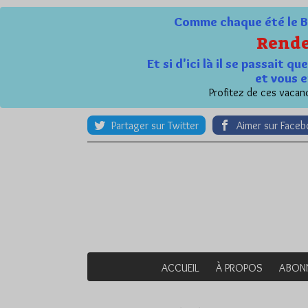
Comme chaque été le Bl
Rende
Et si d'ici là il se passait 
et vous e
Profitez de ces vacanc
Partager sur Twitter
Aimer sur Face
ACCUEIL
À PROPOS
ABON