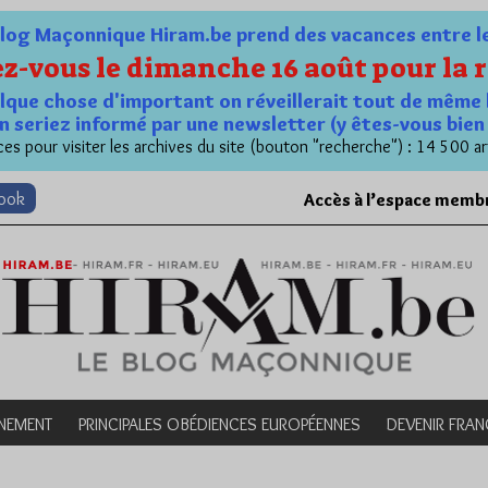
og Maçonnique Hiram.be prend des vacances entre le 1
z-vous le dimanche 16 août pour la r
quelque chose d'important on réveillerait tout de même 
n seriez informé par une newsletter (y êtes-vous bie
es pour visiter les archives du site (bouton "recherche") : 14 500 ar
book
Accès à l’espace memb
NEMENT
PRINCIPALES OBÉDIENCES EUROPÉENNES
DEVENIR FRA