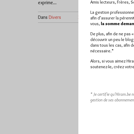
Amis lecteurs, Frères, 
exprime…
La gestion professionne
Dans
Divers
3 commentaires
afin d’assurer la pérenn
vous,
la somme demand
De plus, afin de ne pas 
découvrir un peu le blog
dans tous les cas, afin 
nécessaire.*
Alors, si vous aimez Hir
soutenez-le, créez votre
* Je certifie qu’Hiram.be 
gestion de ses abonnemen