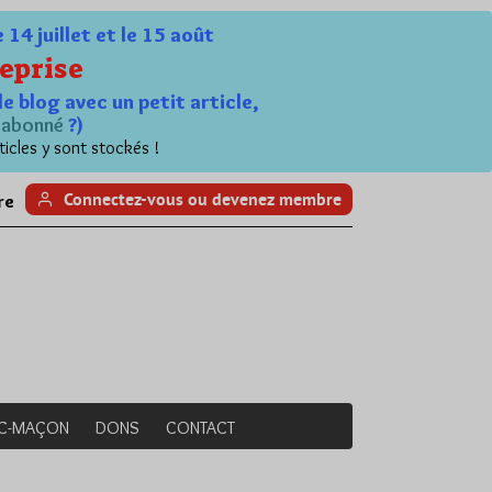
4 juillet et le 15 août
eprise
le blog avec un petit article,
n
abonné
?)
ticles y sont stockés !
Connectez-vous ou devenez membre
re
NC-MAÇON
DONS
CONTACT