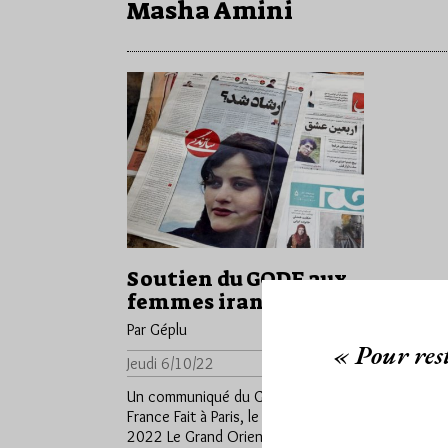
Masha Amini
Soutien du GODF aux
femmes iraniennes
Par Géplu
Accès libre
« Pour rest
Jeudi 6/10/22
Lu 301 fois
Un communiqué du Grand Orient de
France Fait à Paris, le 5 octobre
2022 Le Grand Orient de France