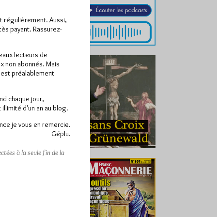
ît régulièrement. Aussi,
ccès payant. Rassurez-
veaux lecteurs de
x non abonnés. Mais
e est préalablement
end chaque jour,
llimité d'un an au blog.
nce je vous en remercie.
Géplu.
tées à la seule fin de la