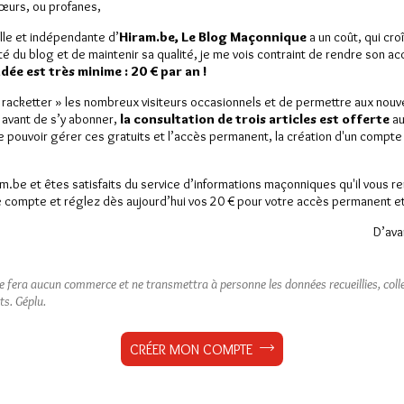
Sœurs, ou profanes,
lle et indépendante d’
Hiram.be, Le Blog Maçonnique
a un coût, qui cro
ité du blog et de maintenir sa qualité, je me vois contraint de rendre son a
ée est très minime : 20 € par an !
« racketter » les nombreux visiteurs occasionnels et de permettre aux nou
 avant de s’y abonner,
la consultation de trois articles est offerte
au
de pouvoir gérer ces gratuits et l’accès permanent, la création d'un compt
am.be et êtes satisfaits du service d’informations maçonniques qu'il vous r
 compte et réglez dès aujourd’hui vos 20 € pour votre accès permanent et i
D’ava
ne fera aucun commerce et ne transmettra à personne les données recueillies, collec
ts.
Géplu.
CRÉER MON COMPTE