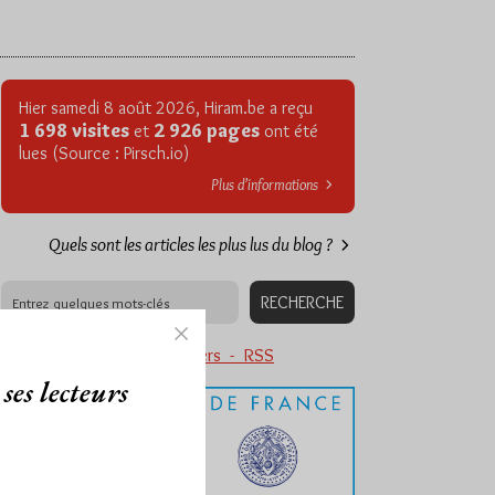
Hier samedi 8 août 2026, Hiram.be a reçu
1 698 visites
2 926 pages
et
ont été
lues (Source : Pirsch.io)
Plus d’informations
Quels sont les articles les plus lus du blog ?
Abonnement aux Newsletters - RSS
ses lecteurs