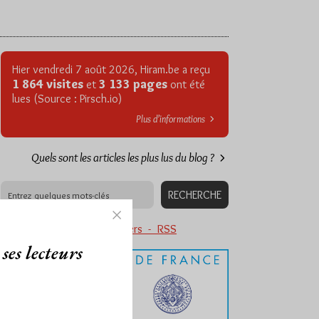
Hier vendredi 7 août 2026, Hiram.be a reçu
1 864 visites
3 133 pages
et
ont été
lues (Source : Pirsch.io)
Plus d’informations
Quels sont les articles les plus lus du blog ?
Abonnement aux Newsletters - RSS
ses lecteurs