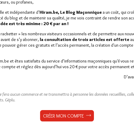
Sœurs, ou profanes,
lle et indépendante d’
Hiram.be, Le Blog Maçonnique
a un coût, qui cro
ité du blog et de maintenir sa qualité, je me vois contraint de rendre son a
ée est très minime : 20 € par an !
« racketter » les nombreux visiteurs occasionnels et de permettre aux nou
 avant de s’y abonner,
la consultation de trois articles est offerte
au
de pouvoir gérer ces gratuits et l’accès permanent, la création d'un compt
am.be et êtes satisfaits du service d’informations maçonniques qu'il vous r
 compte et réglez dès aujourd’hui vos 20 € pour votre accès permanent et i
D’ava
ne fera aucun commerce et ne transmettra à personne les données recueillies, collec
ts.
Géplu.
CRÉER MON COMPTE