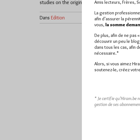
studies on the origins,…
Amis lecteurs, Frères, 
La gestion professionne
Dans
Edition
1 commentaire
afin d’assurer la pérenn
vous,
la somme demand
De plus, afin de ne pas 
découvrir un peu le blog
dans tous les cas, afin 
nécessaire.*
Alors, si vous aimez Hir
soutenez-le, créez votre
* Je certifie qu’Hiram.be 
gestion de ses abonnemen