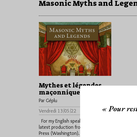
Masonic Myths and Lege
Mythes et légendes
maçonniques
Par Géplu
« Pour rest
Vendredi 13/05/22
Lu 744 fois
For my English speaking friends, my
latest production from Westphalia
Press (Washington). A series of