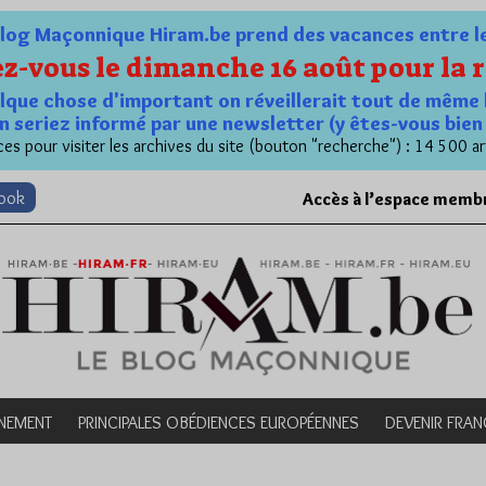
og Maçonnique Hiram.be prend des vacances entre le 1
z-vous le dimanche 16 août pour la r
quelque chose d'important on réveillerait tout de même 
n seriez informé par une newsletter (y êtes-vous bie
es pour visiter les archives du site (bouton "recherche") : 14 500 ar
book
Accès à l’espace memb
NEMENT
PRINCIPALES OBÉDIENCES EUROPÉENNES
DEVENIR FRA