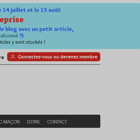
4 juillet et le 15 août
eprise
le blog avec un petit article,
n
abonné
?)
ticles y sont stockés !
Connectez-vous ou devenez membre
re
NC-MAÇON
DONS
CONTACT