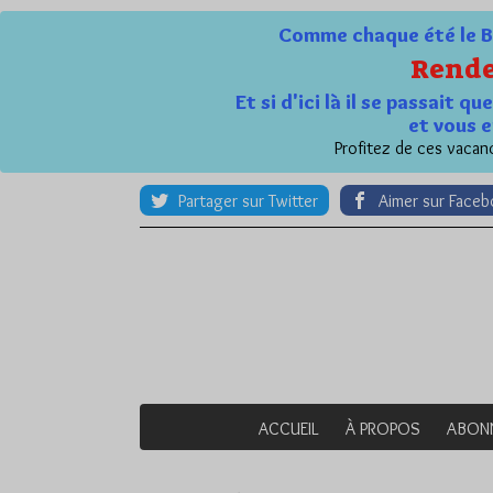
Comme chaque été le Bl
Rende
Et si d'ici là il se passait 
et vous e
Profitez de ces vacanc
Partager sur Twitter
Aimer sur Face
ACCUEIL
À PROPOS
ABON