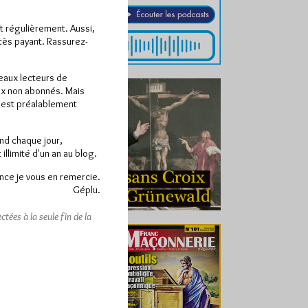
ît régulièrement. Aussi,
ccès payant. Rassurez-
veaux lecteurs de
x non abonnés. Mais
e est préalablement
end chaque jour,
llimité d'un an au blog.
nce je vous en remercie.
Géplu.
tées à la seule fin de la